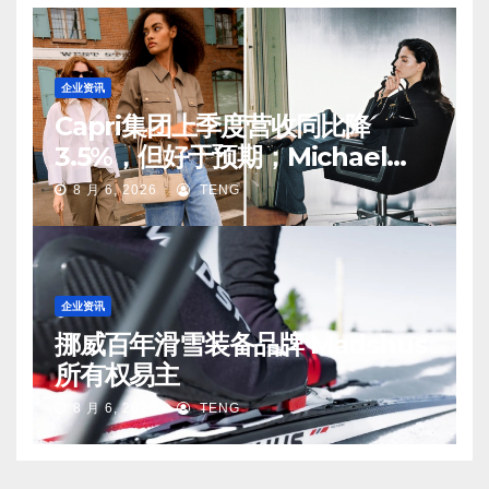
企业资讯
Capri集团上季度营收同比降
3.5%，但好于预期；Michael
Kors 在中国市场持续向好
8 月 6, 2026
TENG
企业资讯
挪威百年滑雪装备品牌 Madshus
所有权易主
8 月 6, 2026
TENG