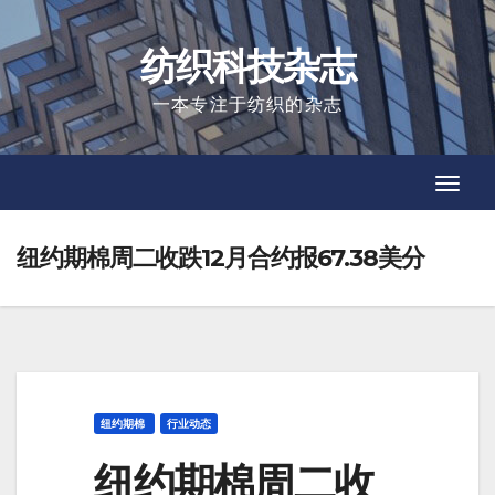
Skip
to
纺织科技杂志
content
一本专注于纺织的杂志
Toggl
Toggl
Navig
Navig
纽约期棉周二收跌12月合约报67.38美分
纽约期棉
行业动态
纽约期棉周二收