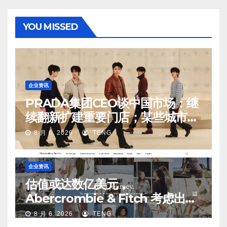
YOU MISSED
企业资讯
PRADA集团CEO谈中国市场：继
续翻新扩建重要门店；某些城市的
第二、第三店不再有价值
8 月 6, 2026
TENG
企业资讯
估值或达数亿美元，
Abercrombie & Fitch 考虑出售
中国业务部分股权
8 月 6, 2026
TENG