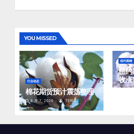
YOU MISSED
纽约期棉
纽约
收涨1
行业动态
分/
8 月 7
棉花期货预计震荡整理
8 月 7, 2026
TENG