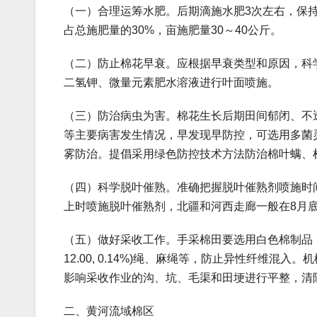
（一）合理运筹水肥。后期滴施水肥3次左右，保
占总施肥量的30%，亩施肥量30～40公斤。
（二）防止棉花早衰。应根据早衰类型和原因，科
二氢钾、微量元素肥水溶液进行叶面喷施。
（三）防治病虫为害。棉花生长后期田间郁闭、不
等主要病害发生情况，早发现早防控，可选用多菌
雾防治。提倡采用绿色防控技术方法防治棉叶螨、
（四）科学脱叶催熟。准确把握脱叶催熟剂喷施时间
上时喷施脱叶催熟剂，北疆和河西走廊一般在8月底至
（五）做好采收工作。手采棉田要选用白色棉制品（
12.00, 0.14%)绳、麻绳等，防止异性纤维混
影响采收作业的沟、坑、毛渠和田埂进行平整，清
二、黄河流域棉区