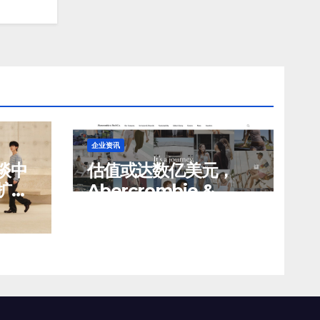
企业资讯
谈中
估值或达数亿美元，
扩建
Abercrombie &
市的
Fitch 考虑出售中国业
8 月 6, 2026
TENG
有价
务部分股权