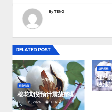
By
TENG
RELATED POST
纽约期棉
纽约期
收涨1
行业动态
分/磅
J 8 月,
棉花期货预计震荡整理
J 8 月, 2026
TENG