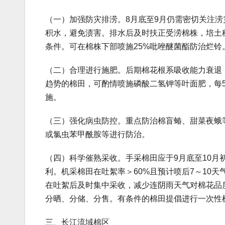
（一）加强防灾排涝。8月底至9月仍需密切关注涝
积水，避免渍害。排水后及时扶正受涝棉株，培土
条件。可在棉株下部喷施25%吡唑醚菌酯防治烂铃
（二）合理进行施肥。后期棉花根系吸收能力衰退
趋势的棉田，可酌情喷施磷酸二氢钾等叶面肥，每5
施。
（三）强化病虫防控。重点防治棉盲蝽、甜菜夜蛾
或氯虫苯甲酰胺等进行防治。
（四）科学催熟采收。手采棉田应于9月底至10月初
利。机采棉田在吐絮率＞60%且预计喷后7～10
在吐絮后及时集中采收，减少连阴雨天气对棉花品
分晒、分储、分售。有条件的棉田提倡进行一次性
三、长江流域棉区