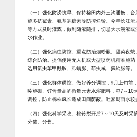
（一）强化防涝抗旱。保持棉田内外三沟通畅，台
施多抗霉素、氨基寡糖素等防控烂铃。今年长江流
等方式及时灌溉，做到随灌随排，切忌大水漫灌或
水作业。
（二）强化病虫防控。重点防治烟粉虱、甜菜夜蛾
综合防治。提倡使用无人机或大型喷药机精准施药
选用氯虫苯甲酰胺、虱螨脲、茚虫威、氟铃脲等。
（三）强化群体调控。做好养分调控，9月上旬前
喷施硼、锌含量高的微量元素水溶肥料，每7～10
调控，防止棉株疯长造成田间荫蔽。吐絮期雨水较
（四）强化科学采收。棉铃裂开后7～10天及时
分储、分售。