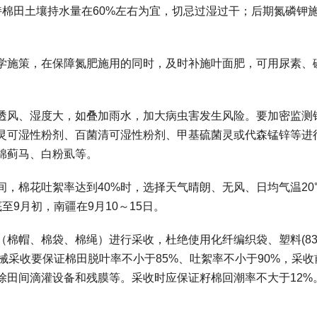
持棉田土壤持水量在60%左右为宜，切忌过湿过干；后期氮磷钾
学施策，在保障氮肥施用的同时，及时补施叶面肥，可用尿素、
透风、湿度大，如叠加雨水，加大病虫害发生风险。要加密监测
灵可湿性粉剂、百菌清可湿性粉剂、甲基硫菌灵或代森锰锌等进
棉蓟马、白粉虱等。
，棉花吐絮率达到40%时，选择天气晴朗、无风、日均气温20
9月初，南疆在9月10～15日。
棉帽、棉袋、棉绳）进行采收，杜绝使用化纤编织袋、塑料(838
入。机械采收要保证棉田脱叶率不小于85%、吐絮率不小于90%，采
除田间滴灌设备和残膜等。采收时应保证籽棉回潮率不大于12%