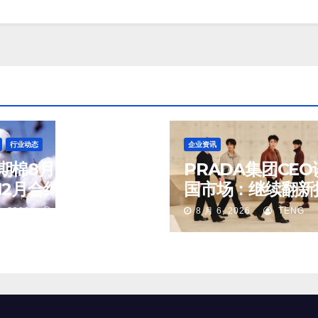
行业动态
企业资讯
期棉8月6日(周四)
PRADA集团CEO
2月合约报83.16美
国市场：继续翻新
磅
重要门店；某些城
, 2026
TENG
8 月 6, 2026
TENG
第二、第三店不再
值