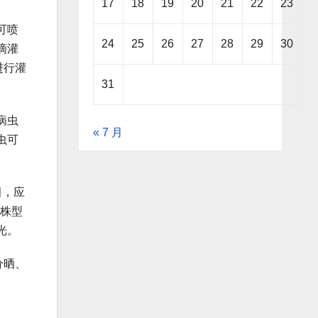
17
18
19
20
21
22
23
可喷
24
25
26
27
28
29
30
滴灌
进行灌
31
病虫
« 7 月
虫可
田，应
好株型
光。
分晒、