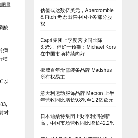
施肥量
估值或达数亿美元，Abercrombie
& Fitch 考虑出售中国业务部分股
权
磷酸
Capri集团上季度营收同比降
3.5%，但好于预期；Michael Kors
铃病
在中国市场持续向好
行喷
挪威百年滑雪装备品牌 Madshus
所有权易主
℃以
意大利运动服饰品牌 Macron 上半
年营收同比增长9.8%至1.2亿欧元
3,
收前对
日本迪桑特集团上财季利润创新
。
高，中国市场营收同比增长42.2%