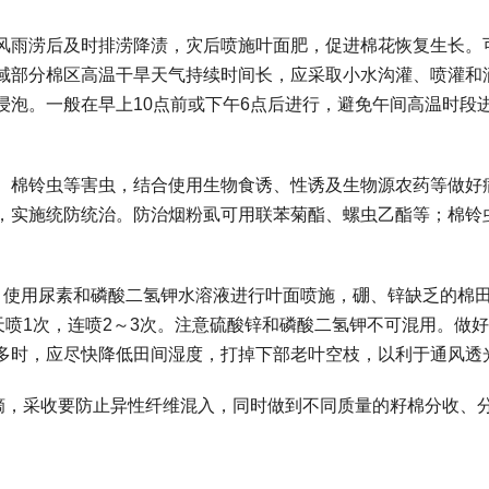
风雨涝后及时排涝降渍，灾后喷施叶面肥，促进棉花恢复生长。
域部分棉区高温干旱天气持续时间长，应采取小水沟灌、喷灌和
浸泡。一般在早上10点前或下午6点后进行，避免午间高温时段
、棉铃虫等害虫，结合使用生物食诱、性诱及生物源农药等做好
，实施统防统治。防治烟粉虱可用联苯菊酯、螺虫乙酯等；棉铃
，使用尿素和磷酸二氢钾水溶液进行叶面喷施，硼、锌缺乏的棉
天喷1次，连喷2～3次。注意硫酸锌和磷酸二氢钾不可混用。做
多时，应尽快降低田间湿度，打掉下部老叶空枝，以利于通风透
采摘，采收要防止异性纤维混入，同时做到不同质量的籽棉分收、