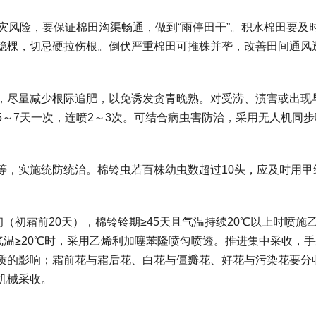
灾风险，要保证棉田沟渠畅通，做到“雨停田干”。积水棉田要及
稳棵，切忌硬拉伤根。倒伏严重棉田可推株并垄，改善田间通风
。
，尽量减少根际追肥，以免诱发贪青晚熟。对受涝、渍害或出现
～7天一次，连喷2～3次。可结合病虫害防治，采用无人机同步
等，实施统防统治。棉铃虫若百株幼虫数超过10头，应及时用甲
（初霜前20天），棉铃铃期≥45天且气温持续20℃以上时喷施
天气温≥20℃时，采用乙烯利加噻苯隆喷匀喷透。推进集中采收，
质的影响；霜前花与霜后花、白花与僵瓣花、好花与污染花要分
机械采收。