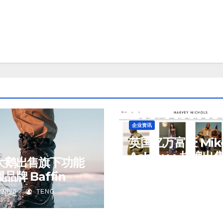
企业资讯
英国亿万富豪 Mik
Ashley：挂牌出
大鹅出售旗下功能
侈品百货公司 Har
J 8 月, 2026
TENG
品牌 Baffin
Nichols 正陷入
 2026
TENG
旋”