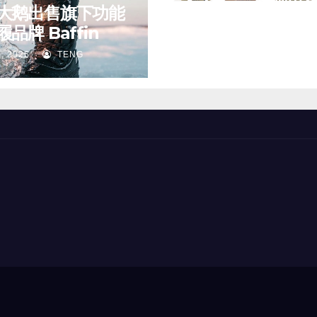
Ashley：挂牌出
大鹅出售旗下功能
侈品百货公司 Har
8 月 8, 2026
TENG
品牌 Baffin
Nichols 正陷入
, 2026
TENG
旋”