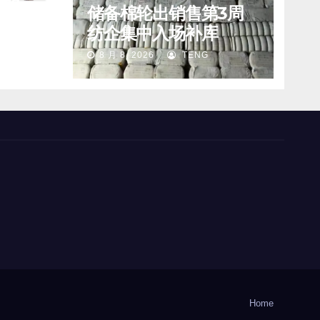
售的奢
储备棉轮出销售第3周
vey
纺企集中入场补库
“死亡螺
8 月 8, 2026
TENG
Home