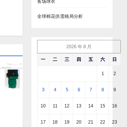
客场球衣
全球棉花供需格局分析
2026 年 8 月
一
二
三
四
五
六
日
1
2
e
售的奢
3
4
5
6
7
8
9
vey
“死亡螺
10
11
12
13
14
15
16
17
18
19
20
21
22
23