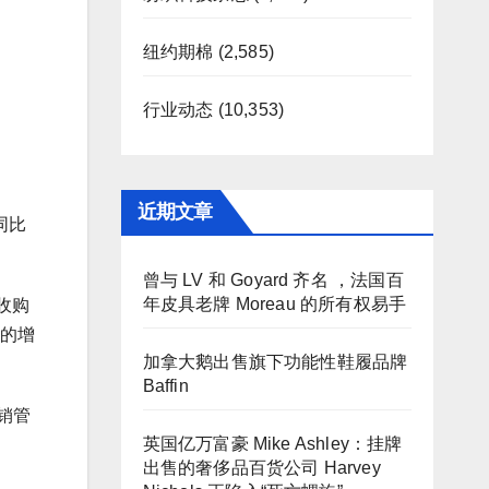
纽约期棉
(2,585)
行业动态
(10,353)
近期文章
同比
曾与 LV 和 Goyard 齐名 ，法国百
年皮具老牌 Moreau 的所有权易手
收购
%的增
加拿大鹅出售旗下功能性鞋履品牌
Baffin
销管
英国亿万富豪 Mike Ashley：挂牌
出售的奢侈品百货公司 Harvey