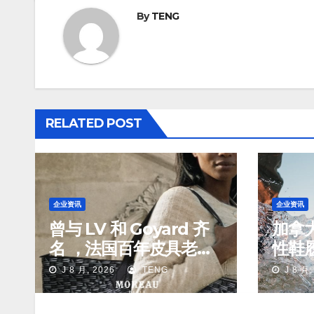
By
TENG
RELATED POST
企业资讯
企业资讯
曾与 LV 和 Goyard 齐
加拿
名 ，法国百年皮具老牌
性鞋履
Moreau 的所有权易手
J 8 月, 2026
TENG
J 8 月,