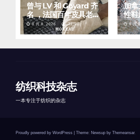
曾与 LV 和 Goyard 齐
加拿
名 ，法国百年皮具老牌
性鞋履
Moreau 的所有权易手
8 月 8, 2026
TENG
8 月 8
纺织科技杂志
一本专注于纺织的杂志
Proudly powered by WordPress
|
Theme: Newsup by
Themeansar
.