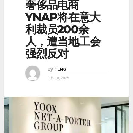
奢侈品电商
YNAP将在意大
利裁员200余
人，遭当地工会
强烈反对
By
TENG
9 月 10, 2025