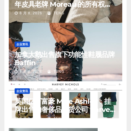
年皮具老牌 Moreau 的所有权易
手
8 月 8, 2026
TENG
企业资讯
加拿大鹅出售旗下功能性鞋履品牌
Baffin
8 月 8, 2026
TENG
企业资讯
英国亿万富豪 Mike Ashley：挂
牌出售的奢侈品百货公司 Harvey
Nichols 正陷入“死亡螺旋”
8 月 8, 2026
TENG