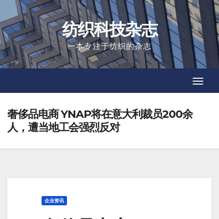
Skip
to
纺织科技杂志
content
一本专注于纺织的杂志
Toggl
Toggl
Navig
Navig
奢侈品电商 YNAP将在意大利裁员200余
人，遭当地工会强烈反对
企业资讯