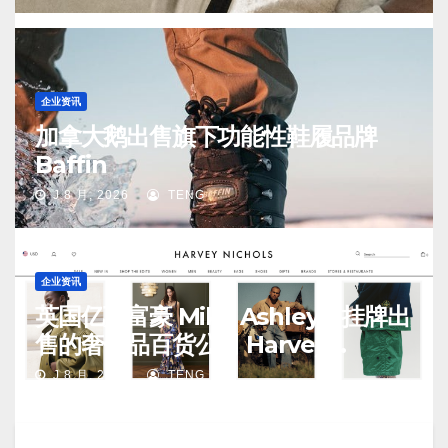
企业资讯
加拿大鹅出售旗下功能性鞋履品牌
Baffin
J 8 月, 2026
TENG
企业资讯
英国亿万富豪 Mike Ashley：挂牌出
售的奢侈品百货公司 Harvey
Nichols 正陷入“死亡螺旋”
J 8 月, 2026
TENG