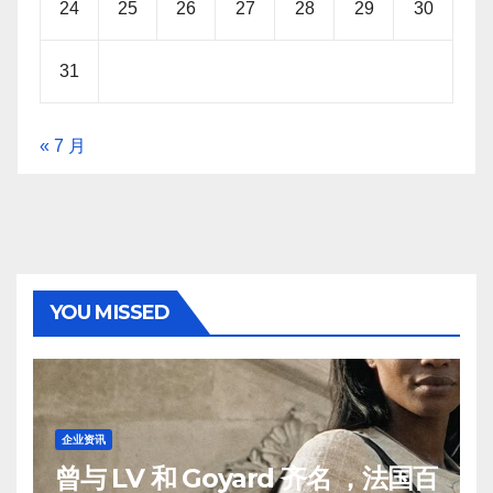
24
25
26
27
28
29
30
31
« 7 月
YOU MISSED
企业资讯
曾与 LV 和 Goyard 齐名 ，法国百