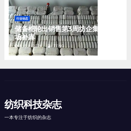
行业动态
储备棉轮出销售第3周纺企集中入
场补库
8 月 8, 2026
TENG
纺织科技杂志
一本专注于纺织的杂志