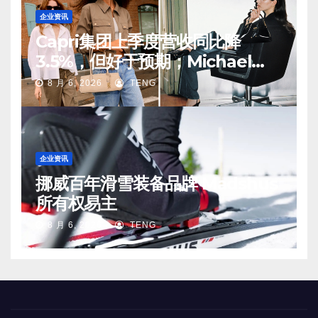
企业资讯
Capri集团上季度营收同比降
3.5%，但好于预期；Michael
Kors 在中国市场持续向好
8 月 6, 2026
TENG
企业资讯
挪威百年滑雪装备品牌 Madshus
所有权易主
8 月 6, 2026
TENG