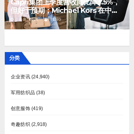
Capri集团上季度营收同比降3.5%，
但好于预期；Michael Kors 在中国
市场持续向好
J 8 月, 2026
TENG
分类
企业资讯
(24,940)
军用纺织品
(38)
创意服饰
(419)
奇趣纺织
(2,918)