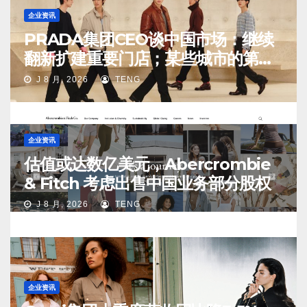
企业资讯
PRADA集团CEO谈中国市场：继续
翻新扩建重要门店；某些城市的第
二、第三店不再有价值
J 8 月, 2026
TENG
企业资讯
估值或达数亿美元，Abercrombie
& Fitch 考虑出售中国业务部分股权
J 8 月, 2026
TENG
企业资讯