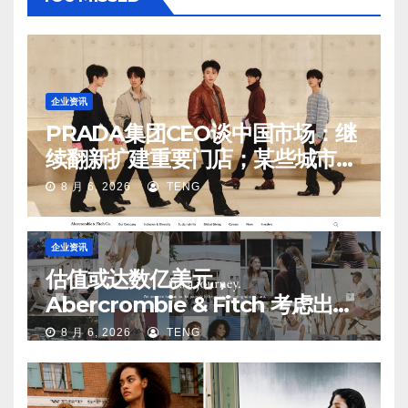
企业资讯
PRADA集团CEO谈中国市场：继
续翻新扩建重要门店；某些城市的
第二、第三店不再有价值
8 月 6, 2026
TENG
企业资讯
估值或达数亿美元，
Abercrombie & Fitch 考虑出售
中国业务部分股权
8 月 6, 2026
TENG