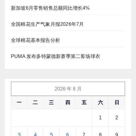
新加坡6月零售销售总额同比增长4%
全国棉花生产气象月报2026年7月
全球棉花基本报告分析
PUMA 发布多特蒙德新赛季第二客场球衣
2026 年 8 月
一
二
三
四
五
六
日
1
2
3
4
5
6
7
8
9