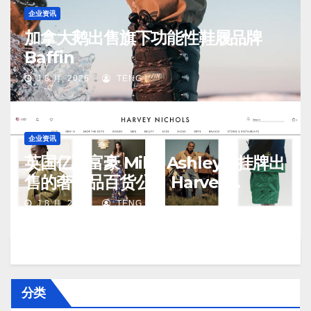
企业资讯
加拿大鹅出售旗下功能性鞋履品牌
Baffin
J 8 月, 2026
TENG
企业资讯
英国亿万富豪 Mike Ashley：挂牌出
售的奢侈品百货公司 Harvey
Nichols 正陷入“死亡螺旋”
J 8 月, 2026
TENG
分类