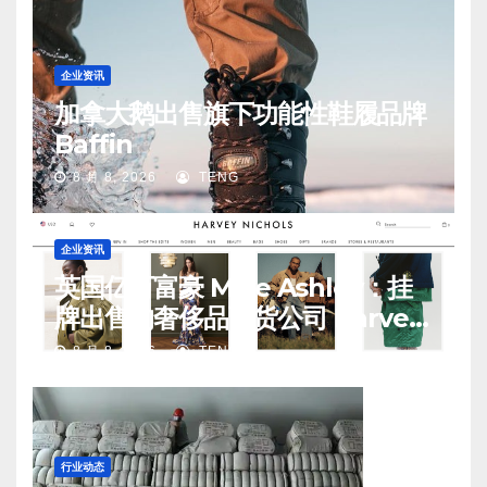
企业资讯
加拿大鹅出售旗下功能性鞋履品牌
Baffin
8 月 8, 2026
TENG
企业资讯
英国亿万富豪 Mike Ashley：挂
牌出售的奢侈品百货公司 Harvey
Nichols 正陷入“死亡螺旋”
8 月 8, 2026
TENG
行业动态