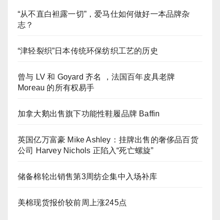
“从不直白袒露一切”，爱马仕如何做好一本品牌杂
志？
“津轻裂织”日本传统环保纺织工艺的历史
曾与 LV 和 Goyard 齐名 ，法国百年皮具老牌
Moreau 的所有权易手
加拿大鹅出售旗下功能性鞋履品牌 Baffin
英国亿万富豪 Mike Ashley：挂牌出售的奢侈品百货
公司 Harvey Nichols 正陷入“死亡螺旋”
储备棉轮出销售第3周纺企集中入场补库
美棉现货报价较前周上涨245点