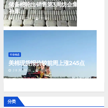
储备棉轮出销售第3周纺企集中入场
补库
J 8 月, 2026
TENG
行业动态
美棉现货报价较前周上涨245点
J 8 月, 2026
TENG
分类