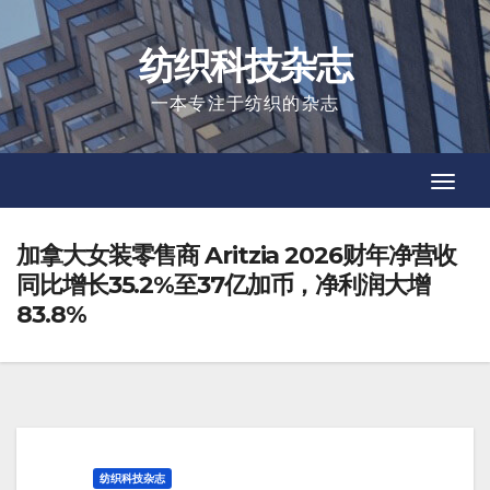
Skip
to
纺织科技杂志
content
一本专注于纺织的杂志
Toggl
Toggl
Navig
Navig
加拿大女装零售商 Aritzia 2026财年净营收
同比增长35.2%至37亿加币，净利润大增
83.8%
纺织科技杂志