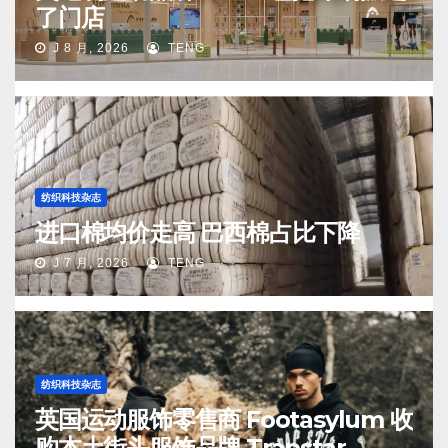
了门店
J 8 月, 2026
TENG
纺织科技杂志
进口棉均价走高 巴西棉占比下降
J 7 月, 2026
TENG
纺织科技杂志
英国运动服饰零售商 Footasylum 收
购本土街头服饰品牌 Trapstar