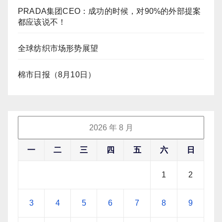
PRADA集团CEO：成功的时候，对90%的外部提案
都应该说不！
全球纺织市场形势展望
棉市日报（8月10日）
2026 年 8 月
一
二
三
四
五
六
日
1
2
3
4
5
6
7
8
9