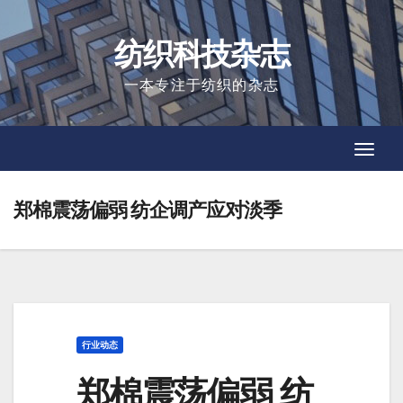
Skip
to
纺织科技杂志
content
一本专注于纺织的杂志
Toggl
Toggl
Navig
Navig
郑棉震荡偏弱 纺企调产应对淡季
行业动态
郑棉震荡偏弱 纺