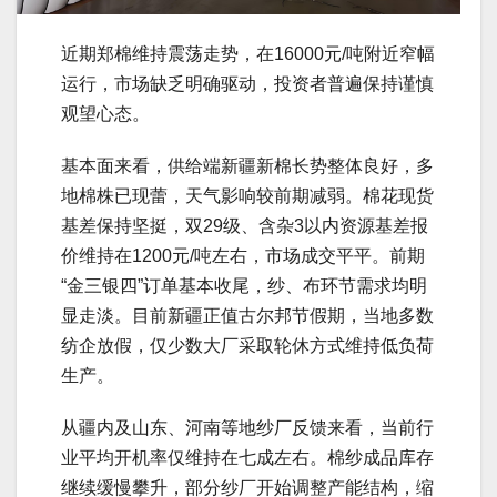
近期郑棉维持震荡走势，在16000元/吨附近窄幅
运行，市场缺乏明确驱动，投资者普遍保持谨慎
观望心态。
基本面来看，供给端新疆新棉长势整体良好，多
地棉株已现蕾，天气影响较前期减弱。棉花现货
基差保持坚挺，双29级、含杂3以内资源基差报
价维持在1200元/吨左右，市场成交平平。前期
“金三银四”订单基本收尾，纱、布环节需求均明
显走淡。目前新疆正值古尔邦节假期，当地多数
纺企放假，仅少数大厂采取轮休方式维持低负荷
生产。
从疆内及山东、河南等地纱厂反馈来看，当前行
业平均开机率仅维持在七成左右。棉纱成品库存
继续缓慢攀升，部分纱厂开始调整产能结构，缩