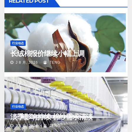
RELATED POST
行业动态
长绒棉报价继续小幅上调
J 8 月, 2026
TENG
行业动态
淡季影响持续 棉纱需求清淡
J 8 月, 2026
TENG