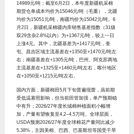
14989元/吨；截至6月2日，本年度新疆机采棉
期货仓单成本均价为15046元/吨（毛重），北疆
均价为15051元/吨，南疆均价为15042元/吨。6
月2日，新疆机采棉疆内库销售基差指数（31级
双29含杂2.8%以内）为+1367元/吨，较上一日
上涨4元。其中，北疆基差为+1417元/吨，奎
屯、昌吉区域主流基差在+1350至+1470元/吨左
右；南疆基差在+1305元/吨，巴州、阿克苏两地
主流基差在+1325至+1460元/吨左右，喀什地区
在+1050至+1215元/吨左右。
国内方面，新疆棉田5月下旬普遍现蕾，虽前期
受低温寡照影响，但当前田管加强，单产预期稳
中有升；2026/27年度长绒棉种植面积小幅增
加，产量有望恢复至4.2–4.5万吨。全球层面，
USDA预测2026/27年度全球棉花产量同比减少
5.38%，主因美棉、巴西、巴基斯坦等国受干旱