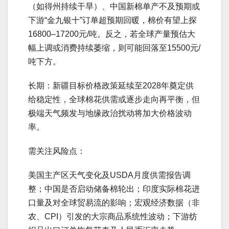
（如得州持续干旱）、中国新棉单产不及预期或
下游“金九银十”订单超预期回暖，棉价有望上探
16800–17200元/吨。反之，若全球产量预估大
幅上调或消费持续萎缩，则可能回落至15500元/
吨下方。
长期：新疆目标价格政策延续至2028年奠定供
给稳定性，全球棉花供需或逐步走向再平衡，但
极端天气频发与地缘政治扰动将加大价格波动
率。
需关注风险点：
美国主产区天气变化及USDA月度供需报告调
整；中国是否启动储备棉轮出；印度实际棉花进
口量及对全球贸易流的影响；宏观经济数据（非
农、CPI）引发的大宗商品系统性波动；下游纺