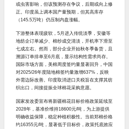
或虫害影响，但该预测存在争议，后期或向上修
正。印度虽上调本国产量预期，但其高库存
（145.5万吨）仍压制内盘涨幅。
下游整体表现疲软，5月进入传统淡季，安徽等
地纺企订单减少、棉纱成交清淡，开机率下滑至
七成左右。然而，部分企业开始秋冬季备货，且
溯源订单排单至6月底，显示结构性需求尚存。
国际市场方面，美棉周度签约量显著回升，中国
对2025/26年度陆地棉签约量激增637%，反映
外需边际改善。印度取消进口关税旨在支撑其纺
织出口，间接提振全球棉花采购意愿。
国家发改委宣布将新疆棉花目标价格政策延续至
2028年，基准价维持18600元/吨，为上游提供
明确收益保障，稳定种植积极性。当前郑棉价格
约16355元/吨，显著低于目标价，政策托底效应