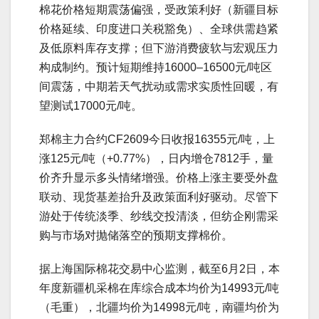
棉花价格短期震荡偏强，受政策利好（新疆目标
价格延续、印度进口关税豁免）、全球供需趋紧
及低原料库存支撑；但下游消费疲软与宏观压力
构成制约。预计短期维持16000–16500元/吨区
间震荡，中期若天气扰动或需求实质性回暖，有
望测试17000元/吨。
郑棉主力合约CF2609今日收报16355元/吨，上
涨125元/吨（+0.77%），日内增仓7812手，量
价齐升显示多头情绪增强。价格上涨主要受外盘
联动、现货基差抬升及政策面利好驱动。尽管下
游处于传统淡季、纱线交投清淡，但纺企刚需采
购与市场对抛储落空的预期支撑棉价。
据上海国际棉花交易中心监测，截至6月2日，本
年度新疆机采棉在库综合成本均价为14993元/吨
（毛重），北疆均价为14998元/吨，南疆均价为