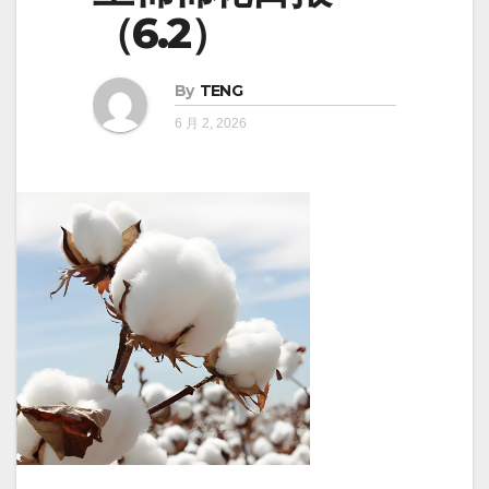
（6.2）
By
TENG
6 月 2, 2026