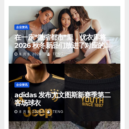
企业资讯
在一座“微缩都市”里，优衣库将
2026 秋冬新品们放进了对应的生
活场景中
8 月 8, 2026
TENG
企业资讯
adidas 发布尤文图斯新赛季第二
客场球衣
8 月 8, 2026
TENG