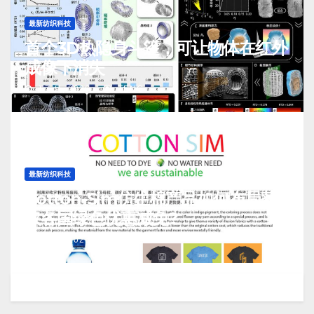
最新纺织科技
首个3D热隐身斗篷，可让物体在红外
成像下消失
J 7 月, 2026
TENG
最新纺织科技
Cotton-Sim仿生棉产品如何布局获
取各国绿色优惠减免?
J 7 月, 2026
TENG