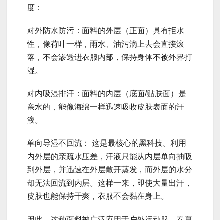
度：
对外防水防污：面料的外层（正面）具有拒水
性，像荷叶一样，雨水、油污滴上去会直接滚
落，不会渗透进衣服内部，保持身体不被外界打
湿。
对内吸湿排汗：面料的内层（底面/贴肤面）是
亲水的，能像海绵一样迅速吸收皮肤表面的汗
液。
单向导湿不回流： 这是最核心的黑科技。利用
内外层的亲疏水压差，汗液只能从内层单向抽吸
到外层，并迅速在外层散开蒸发，而外层的水分
却无法回流到内层。这样一来，即使大量出汗，
皮肤也能保持干爽，衣服不会黏在身上。
因此，这种面料被广泛应用于户外运动服、春夏