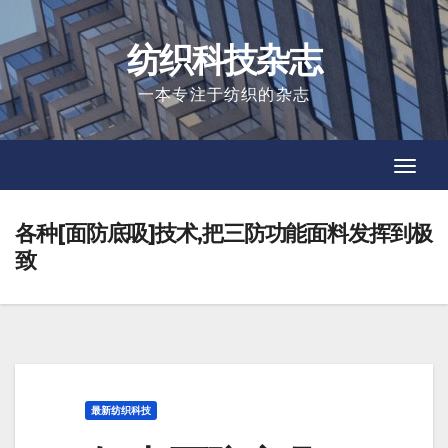
Skip
to
纺织科技杂志
content
一本专注于纺织的杂志
Toggl
Toggl
Navig
Navig
各种[面防底吸]技术,把三防功能面料发挥到极
致
最新纺织科技