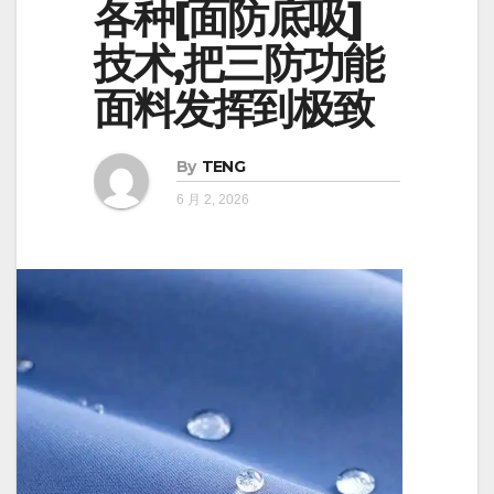
各种[面防底吸]
技术,把三防功能
面料发挥到极致
By
TENG
6 月 2, 2026