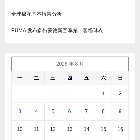
全球棉花基本报告分析
PUMA 发布多特蒙德新赛季第二客场球衣
2026 年 8 月
一
二
三
四
五
六
日
1
2
3
4
5
6
7
8
9
10
11
12
13
14
15
16