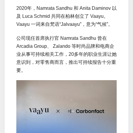
2020年，Namrata Sandhu 和 Anita Daminov 以
及 Luca Schmid 共同在柏林创立了 Vaayu。
Vaayu 一词来自梵语“Jalvaayu”，意为“气候”。
公司现任首席执行官 Namrata Sandhu 曾在
Arcadia Group、 Zalando 等时尚品牌和电商企
业从事可持续相关工作，20多年的职业生涯让她
意识到，对零售商而言，推出可持续报告十分重
要。