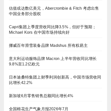
估值或达数亿美元，Abercrombie & Fitch 考虑出售
中国业务部分股权
Capri集团上季度营收同比降3.5%，但好于预期；
Michael Kors 在中国市场持续向好
挪威百年滑雪装备品牌 Madshus 所有权易主
意大利运动服饰品牌 Macron 上半年营收同比增长
9.8%至1.2亿欧元
日本迪桑特集团上财季利润创新高，中国市场营收同
比增长42.2%
新加坡6月零售销售总额同比增长4%
全国棉花生产气象月报2026年7月