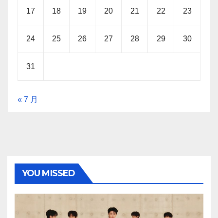
17
18
19
20
21
22
23
24
25
26
27
28
29
30
31
« 7 月
YOU MISSED