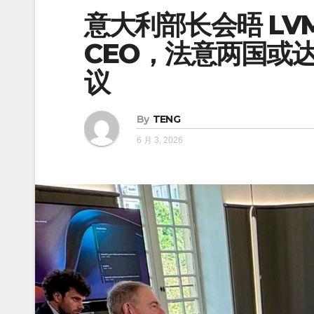
意大利部长会晤 L
CEO，法意两国或
议
By
TENG
6 月 3, 2026