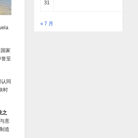
31
« 7 月
ela
盟国家
声誉至
都认同
快时
统之
与意
利制造