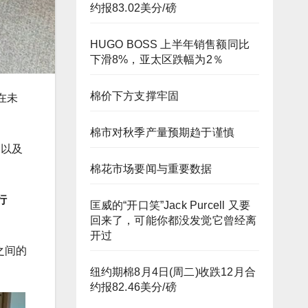
约报83.02美分/磅
HUGO BOSS 上半年销售额同比
下滑8%，亚太区跌幅为2％
棉价下方支撑牢固
在未
棉市对秋季产量预期趋于谨慎
、以及
棉花市场要闻与重要数据
行
匡威的“开口笑”Jack Purcell 又要
回来了，可能你都没发觉它曾经离
开过
之间的
纽约期棉8月4日(周二)收跌12月合
约报82.46美分/磅