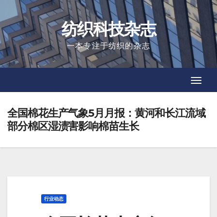
Skip
to
纺织科技杂志
content
一本专注于纺织的杂志
Toggl
Toggl
Navig
Navig
全国棉花生产气象5月月报：黄河和长江流域
部分棉区湿渍害影响棉苗生长
行业动态