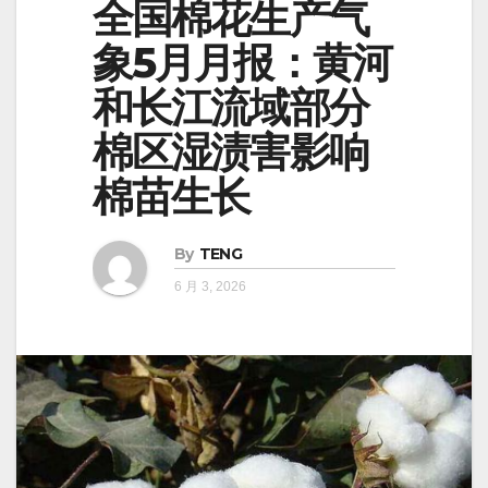
全国棉花生产气
象5月月报：黄河
和长江流域部分
棉区湿渍害影响
棉苗生长
By
TENG
6 月 3, 2026