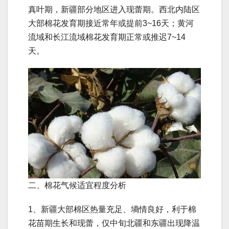
真叶期，新疆部分地区进入现蕾期。西北内陆区
大部棉花发育期接近常年或提前3~16天；黄河
流域和长江流域棉花发育期正常或推迟7~14
天。
二、棉花气候适宜程度分析
1、新疆大部棉区热量充足、墒情良好，利于棉
花苗期生长和现蕾，仅中旬北疆和东疆出现降温