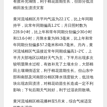
有效补充墒情，利于棉花苗期生长，但部分低洼
棉田发生渍涝灾害
黄河流域棉区月平均气温为22.1℃，比上年同期
持平，比常年同期偏高1.2℃；月日照时数为
228.9小时，比上年和常年同期分别偏少30小时
和13.6小时；月降水量为99.3毫米，比上年和常
年同期分别偏多57.2毫米和49.7毫米。月内，黄
河流域棉区气温接近常年同期或偏高1~2℃，上
半月大部地区以晴好天气为主，下半月出现多次
较明显降水过程，有效补充了土壤水分，大部棉
田土壤墒情适宜，利于棉花苗期生长。但山东中
部和南部及河南部分棉区降水强度较大，低洼地
块出现农田渍涝，对棉花幼苗生长造成一定不利
影响；下旬后期天气转好，利于过湿农田散墒。
黄河流域棉区棉花播种至5月末，综合气候适宜