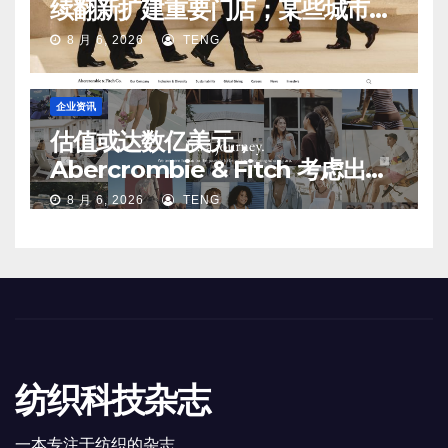
续翻新扩建重要门店；某些城市的
第二、第三店不再有价值
8 月 6, 2026
TENG
企业资讯
估值或达数亿美元，
Abercrombie & Fitch 考虑出售
中国业务部分股权
8 月 6, 2026
TENG
纺织科技杂志
一本专注于纺织的杂志