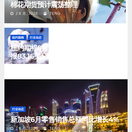
棉花期货预计震荡整理
J 8 月, 2026
TENG
纽约期棉
行业动态
纽约期棉8月6日(周四)收涨12月合约
报83.16美分/磅
J 8 月, 2026
TENG
行业动态
新加坡6月零售销售总额同比增长4%
J 8 月, 2026
TENG