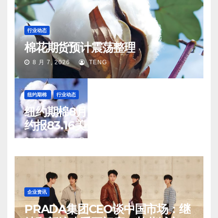
行业动态
棉花期货预计震荡整理
8 月 7, 2026
TENG
纽约期棉
行业动态
纽约期棉8月6日(周四)收涨12月合
约报83.16美分/磅
8 月 7, 2026
TENG
企业资讯
PRADA集团CEO谈中国市场：继