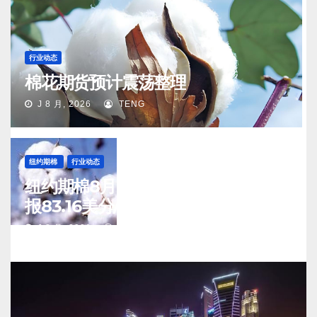
行业动态
棉花期货预计震荡整理
J 8 月, 2026
TENG
纽约期棉
行业动态
纽约期棉8月6日(周四)收涨12月合约
报83.16美分/磅
J 8 月, 2026
TENG