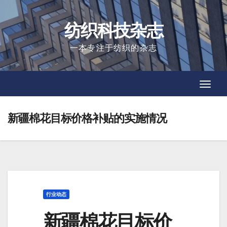
Skip
to
纺织科技杂志
content
一本专注于纺织的杂志
Toggl
Toggl
Navig
Navig
新疆棉花目标价格补贴的实施情况
行业动态
新疆棉花目标价