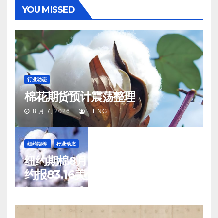
YOU MISSED
行业动态
棉花期货预计震荡整理
8 月 7, 2026
TENG
纽约期棉
行业动态
纽约期棉8月6日(周四)收涨12月合
约报83.16美分/磅
8 月 7, 2026
TENG