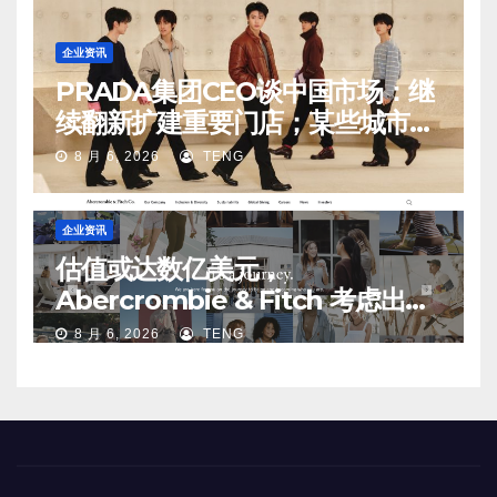
企业资讯
PRADA集团CEO谈中国市场：继
续翻新扩建重要门店；某些城市的
第二、第三店不再有价值
8 月 6, 2026
TENG
企业资讯
估值或达数亿美元，
Abercrombie & Fitch 考虑出售
中国业务部分股权
8 月 6, 2026
TENG