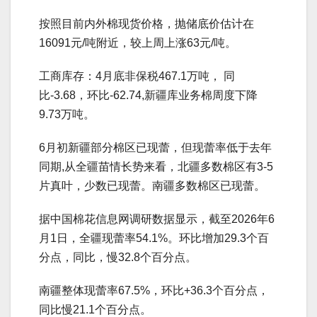
按照目前内外棉现货价格，抛储底价估计在
16091元/吨附近，较上周上涨63元/吨。
工商库存：4月底非保税467.1万吨， 同
比-3.68，环比-62.74,新疆库业务棉周度下降
9.73万吨。
6月初新疆部分棉区已现蕾，但现蕾率低于去年
同期,从全疆苗情长势来看，北疆多数棉区有3-5
片真叶，少数已现蕾。南疆多数棉区已现蕾。
据中国棉花信息网调研数据显示，截至2026年6
月1日，全疆现蕾率54.1%。环比增加29.3个百
分点，同比，慢32.8个百分点。
南疆整体现蕾率67.5%，环比+36.3个百分点，
同比慢21.1个百分点。