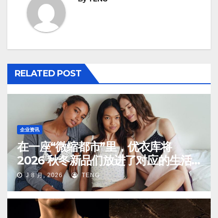
RELATED POST
企业资讯
在一座“微缩都市”里，优衣库将
2026 秋冬新品们放进了对应的生活
场景中
J 8 月, 2026
TENG