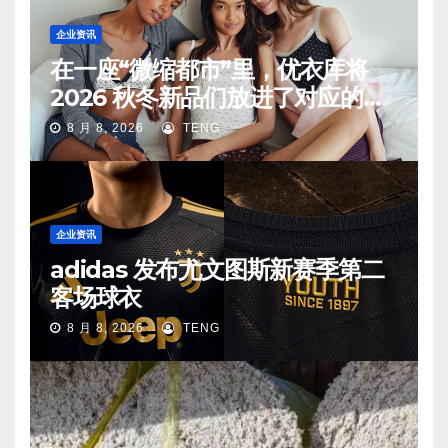
企业资讯
在一座“微缩都市”里，优衣库将
2026 秋冬新品们放进了对应的生
活场景中
8 月 8, 2026
TENG
企业资讯
adidas 发布尤文图斯新赛季第二
客场球衣
8 月 8, 2026
TENG