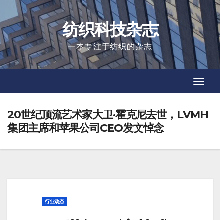
Skip
to
纺织科技杂志
content
一本专注于纺织的杂志
Toggl
Toggl
Navig
Navig
20世纪顶流艺术家大卫·霍克尼去世，LVMH
集团主席和苹果公司CEO发文悼念
行业动态