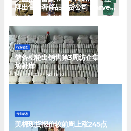
牌出售的奢侈品百货公司 Harvey
Nichols 正陷入“死亡螺旋”
8 月 8, 2026
TENG
行业动态
储备棉轮出销售第3周纺企集中入
场补库
8 月 8, 2026
TENG
行业动态
美棉现货报价较前周上涨245点