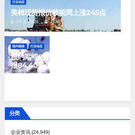
行业动态
美棉现货报价较前周上涨245点
J 8 月, 2026
TENG
纽约期棉
行业动态
纽约期棉8月7日(周五)收涨12月合约
报84.40美分/磅
J 8 月, 2026
TENG
分类
企业资讯
(24,949)