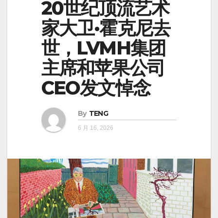
20世纪顶流艺术
家大卫·霍克尼去
世，LVMH集团
主席和苹果公司
CEO发文悼念
By
TENG
6 月 16, 2026