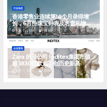
行业动态
香港零售业连续第14个月录得增
长，6月份珠宝钟表及名贵礼物销
售同比升20.1%
8 月 7, 2026
TENG
企业资讯
Zara 的母公司 Inditex集团市值
超 1830亿欧元，创历史新高
8 月 7, 2026
TENG