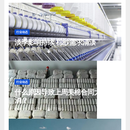
行业动态
淡季影响持续 棉纱需求清淡
8 月 7, 2026
TENG
行业动态
什么原因导致上周美棉合同大量取
消？
8 月 7, 2026
TENG