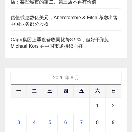
店；某些城市的第二、第三店不再有价值
估值或达数亿美元，Abercrombie & Fitch 考虑出售
中国业务部分股权
Capri集团上季度营收同比降3.5%，但好于预期；
Michael Kors 在中国市场持续向好
2026 年 8 月
一
二
三
四
五
六
日
1
2
3
4
5
6
7
8
9