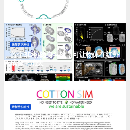
放数据对比与测算
J 7 月, 2026
TENG
最新纺织科技
首个3D热隐身斗篷，可让物体在红外
成像下消失
J 7 月, 2026
TENG
最新纺织科技
Cotton-Sim仿生棉产品如何布局获
取各国绿色优惠减免?