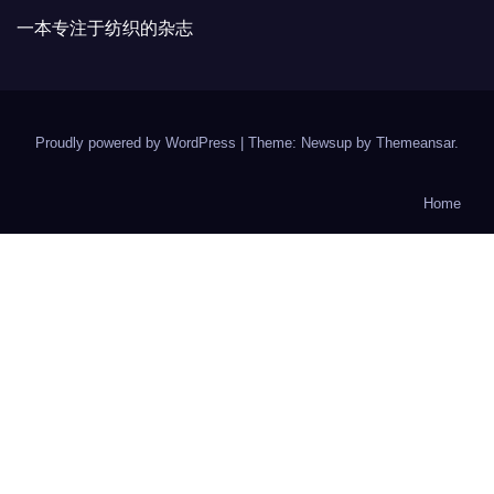
一本专注于纺织的杂志
Proudly powered by WordPress
|
Theme: Newsup by
Themeansar
.
Home