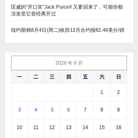
匡威的“开口笑”Jack Purcell 又要回来了，可能你都
没发觉它曾经离开过
纽约期棉8月4日(周二)收跌12月合约报82.46美分/磅
2026 年 8 月
一
二
三
四
五
六
日
1
2
3
4
5
6
7
8
9
10
11
12
13
14
15
16