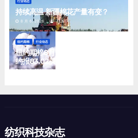
行业动态
持续高温 新疆棉花产量有变？
8 月 6, 2026
TENG
纽约期棉
行业动态
纽约期棉8月5日(周三)收涨12月合
约报83.02美分/磅
8 月 6, 2026
TENG
纺织科技杂志