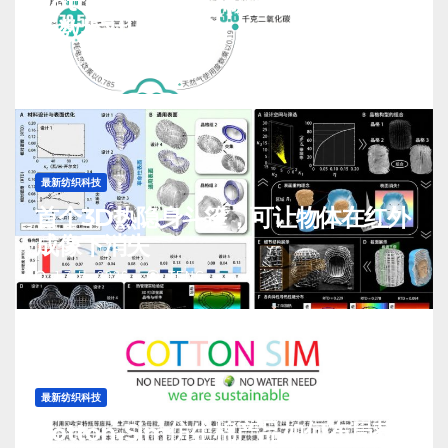
Cotton-Sim仿生棉用水排污及碳排
放数据对比与测算
J 7 月, 2026
TENG
最新纺织科技
首个3D热隐身斗篷，可让物体在红外
成像下消失
J 7 月, 2026
TENG
最新纺织科技
Cotton-Sim仿生棉产品如何布局获