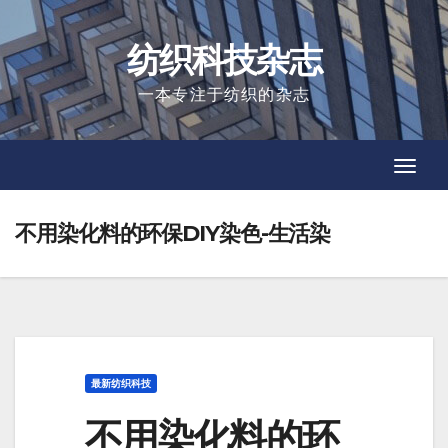
Skip
to
纺织科技杂志
content
一本专注于纺织的杂志
Toggl
Toggl
Navig
Navig
不用染化料的环保DIY染色-生活染
最新纺织科技
不用染化料的环