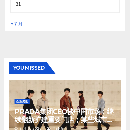
31
« 7 月
YOU MISSED
企业资讯
PRADA集团CEO谈中国市场：继
续翻新扩建重要门店；某些城市的
第二、第三店不再有价值
8 月 6, 2026
TENG