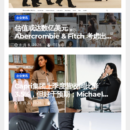
企业资讯
估值或达数亿美元，
Abercrombie & Fitch 考虑出售
中国业务部分股权
8 月 6, 2026
TENG
企业资讯
Capri集团上季度营收同比降
3.5%，但好于预期；Michael
Kors 在中国市场持续向好
8 月 6, 2026
TENG