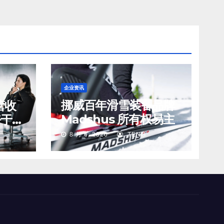
企业资讯
挪威百年滑雪装备品牌
营收
Madshus 所有权易主
好于预
s 在
8 月 6, 2026
TENG