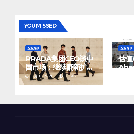
YOU MISSED
企业资讯
企业资讯
PRADA集团CEO谈中
估值
国市场：继续翻新扩建
Abe
重要门店；某些城市的
Fit
8 月 6, 2026
TENG
8 月 6
第二、第三店不再有价
务部
值