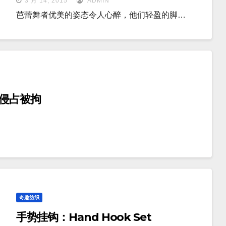
3 月 14, 2015
ADMIN
芭蕾舞者优美的姿态令人心醉，他们轻盈的脚…
务侵占被拘
奇趣纺织
手势挂钩：Hand Hook Set