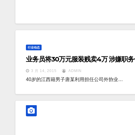
行业动态
业务员将30万元服装贱卖4万 涉嫌职
3 月 14, 2015
ADMIN
40岁的江西籍男子唐某利用担任公司外协业…