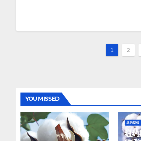
文
1
2
章
分
页
YOU MISSED
纽约期棉
纽约