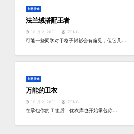
创意服饰
法兰绒搭配王者
10 月 2, 2021
ZENG
可能一些同学对于格子衬衫会有偏见，但它几…
创意服饰
万能的卫衣
10 月 2, 2021
ZENG
在承包你的 T 恤后，优衣库也开始承包你…