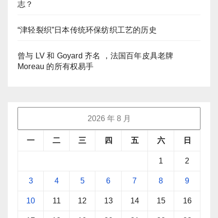
志？
“津轻裂织”日本传统环保纺织工艺的历史
曾与 LV 和 Goyard 齐名 ，法国百年皮具老牌
Moreau 的所有权易手
2026 年 8 月
一
二
三
四
五
六
日
1
2
3
4
5
6
7
8
9
10
11
12
13
14
15
16