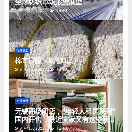
全球纺织市场形势展望
8 月 10, 2026
TENG
行业动态
棉市日报（8月10日）
8 月 10, 2026
TENG
企业资讯
无锡商场闭店，“年轻人租房系列”
国内开售，最近宜家又有这些新动
向
8 月 10, 2026
TENG