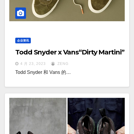
企业资讯
Todd Snyder x Vans“Dirty Martini”
4 月 23, 2023
ZENG
Todd Snyder 和 Vans 的…