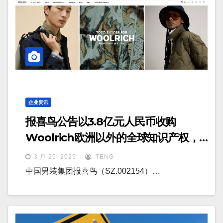
企业资讯
报喜鸟公告以3.8亿元人民币收购
Woolrich欧洲以外的全球知识产权，
将在上海建立研发中心及长三角总部
3 月 25, 2025
TENG
中国男装集团报喜鸟（SZ.002154）…