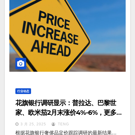
行业动态
花旗银行调研显示：普拉达、巴黎世
家、欧米茄2月末涨价4%-6%，更多品
牌或跟进调价
3 月 25, 2025
TENG
根据花旗银行奢侈品定价跟踪调研的最新结果…