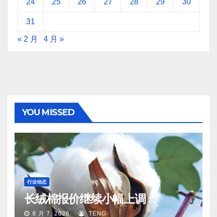
24
25
26
27
28
29
30
31
« 2 月
4 月 »
YOU MISSED
行业动态
长绒棉报价继续小幅上调
8 月 7, 2026
TENG