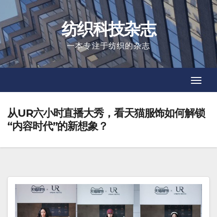
Skip
to
纺织科技杂志
content
一本专注于纺织的杂志
Toggl
Toggl
Navig
Navig
从UR六小时直播大秀，看天猫服饰如何解锁
“内容时代”的新想象？