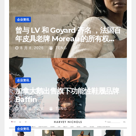
企业资讯
曾与 LV 和 Goyard 齐名 ，法国百
年皮具老牌 Moreau 的所有权易
手
8 月 8, 2026
TENG
企业资讯
加拿大鹅出售旗下功能性鞋履品牌
Baffin
8 月 8, 2026
TENG
企业资讯