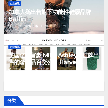
企业资讯
加拿大鹅出售旗下功能性鞋履品牌
Baffin
J 8 月, 2026
TENG
企业资讯
英国亿万富豪 Mike Ashley：挂牌出
售的奢侈品百货公司 Harvey
Nichols 正陷入“死亡螺旋”
J 8 月, 2026
TENG
分类