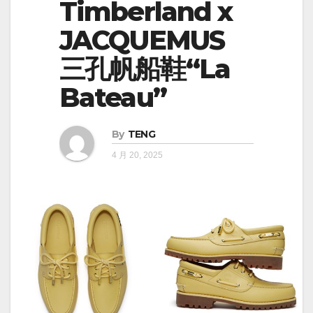
Timberland x
JACQUEMUS
三孔帆船鞋“La
Bateau”
By
TENG
4 月 20, 2025