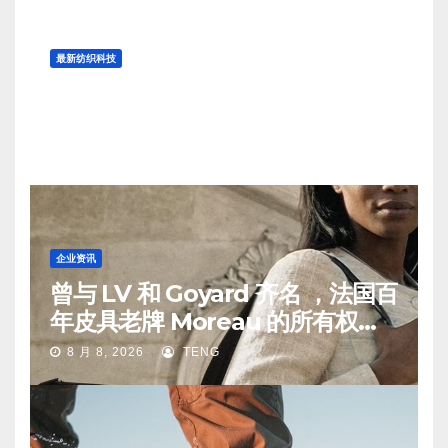
最新纺织科技
“津轻裂织”日本传统环保纺织工艺
的历史
8 月 9, 2026
TENG
企业资讯
曾与 LV 和 Goyard 齐名 ，法国百
年皮具老牌 Moreau 的所有权易
手
8 月 8, 2026
TENG