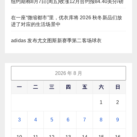
纽约期棉8月7日(周五)收涨12月合约报84.40美分/磅
在一座“微缩都市”里，优衣库将 2026 秋冬新品们放
进了对应的生活场景中
adidas 发布尤文图斯新赛季第二客场球衣
2026 年 8 月
一
二
三
四
五
六
日
1
2
3
4
5
6
7
8
9