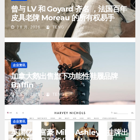
曾与 LV 和 Goyard 齐名 ，法国百年
皮具老牌 Moreau 的所有权易手
J 8 月, 2026
TENG
企业资讯
加拿大鹅出售旗下功能性鞋履品牌
Baffin
J 8 月, 2026
TENG
企业资讯
英国亿万富豪 Mike Ashley：挂牌出