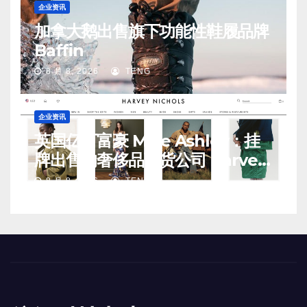
企业资讯
加拿大鹅出售旗下功能性鞋履品牌
Baffin
8 月 8, 2026
TENG
企业资讯
英国亿万富豪 Mike Ashley：挂
牌出售的奢侈品百货公司 Harvey
Nichols 正陷入“死亡螺旋”
8 月 8, 2026
TENG