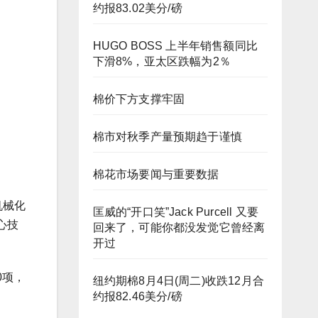
约报83.02美分/磅
HUGO BOSS 上半年销售额同比
下滑8%，亚太区跌幅为2％
棉价下方支撑牢固
棉市对秋季产量预期趋于谨慎
棉花市场要闻与重要数据
机械化
匡威的“开口笑”Jack Purcell 又要
心技
回来了，可能你都没发觉它曾经离
开过
0项，
纽约期棉8月4日(周二)收跌12月合
约报82.46美分/磅