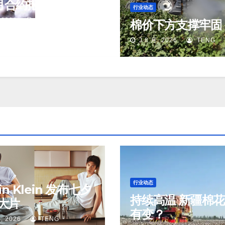
月合约报83.02美
行业动态
 2026
TENG
棉价下方支撑牢固
J 8 月, 2026
TENG
行业动态
vin Klein 发布七夕
持续高温 新疆棉
大片
有变？
, 2026
TENG