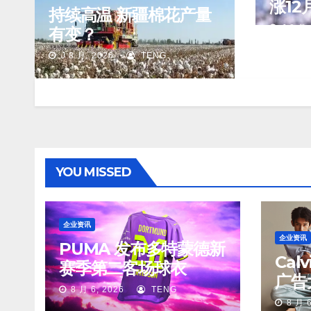
涨12
持续高温 新疆棉花产量
分/磅
J 8 月,
有变？
J 8 月, 2026
TENG
YOU MISSED
企业资讯
企业资讯
PUMA 发布多特蒙德新
Cal
赛季第二客场球衣
广告
8 月 6, 2026
TENG
8 月 6