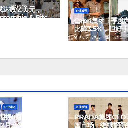
或达数亿美元，
企业资讯
crombie & Fitch
Capri集团上季度
出售中国业务部分
 2026
TENG
比降3.5%，但好
期；Michael Kor
J 8 月, 2026
TENG
国市场持续向好
行业动态
企业资讯
期棉8月6日(周四)
PRADA集团CEO
2月合约报83.16美
国市场：继续翻新