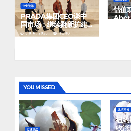
企业资讯
估值
PRADA集团CEO谈中
Aber
国市场：继续翻新扩建
考虑
J 8 月,
重要门店；某些城市的
股权
J 8 月, 2026
TENG
第二、第三店不再有价
值
YOU MISSED
纽约期棉
纽约
收涨1
行业动态