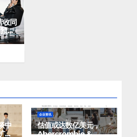
营收同
于预
s 在中
企业资讯
谈中
估值或达数亿美元，
扩建
Abercrombie &