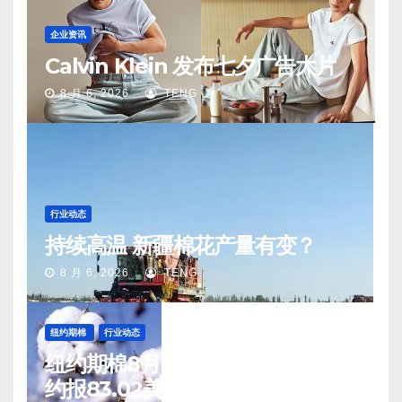
企业资讯
Calvin Klein 发布七夕广告大片
8 月 6, 2026
TENG
行业动态
持续高温 新疆棉花产量有变？
8 月 6, 2026
TENG
纽约期棉
行业动态
纽约期棉8月5日(周三)收涨12月合
约报83.02美分/磅