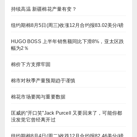
持续高温 新疆棉花产量有变？
纽约期棉8月5日(周三)收涨12月合约报83.02美分/磅
HUGO BOSS 上半年销售额同比下滑8%，亚太区跌
幅为2％
棉价下方支撑牢固
棉市对秋季产量预期趋于谨慎
棉花市场要闻与重要数据
匡威的“开口笑”Jack Purcell 又要回来了，可能你都
没发觉它曾经离开过
纽约期棉8月4日(周二)收跌12月合约报82.46美分/磅