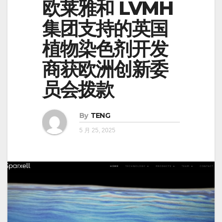
欧莱雅和 LVMH
集团支持的英国
植物染色剂开发
商获欧洲创新委
员会拨款
By
TENG
5 月 25, 2025