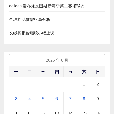
adidas 发布尤文图斯新赛季第二客场球衣
全球棉花供需格局分析
长绒棉报价继续小幅上调
2026 年 8 月
一
二
三
四
五
六
日
1
2
3
4
5
6
7
8
9
10
11
12
13
14
15
16