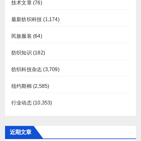
技术文章
(76)
最新纺织科技
(1,174)
民族服装
(64)
纺织知识
(182)
纺织科技杂志
(3,709)
纽约期棉
(2,585)
行业动态
(10,353)
近期文章