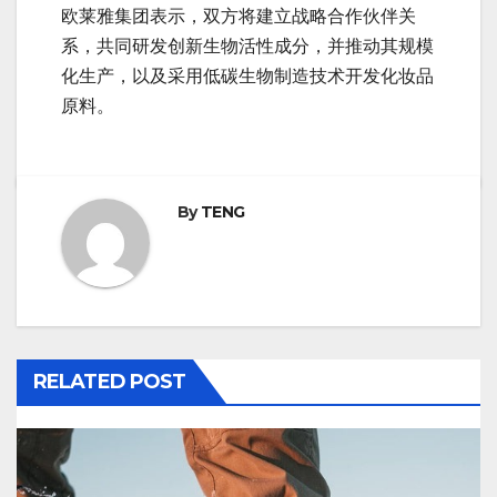
欧莱雅集团表示，双方将建立战略合作伙伴关
系，共同研发创新生物活性成分，并推动其规模
化生产，以及采用低碳生物制造技术开发化妆品
原料。
By
TENG
RELATED POST