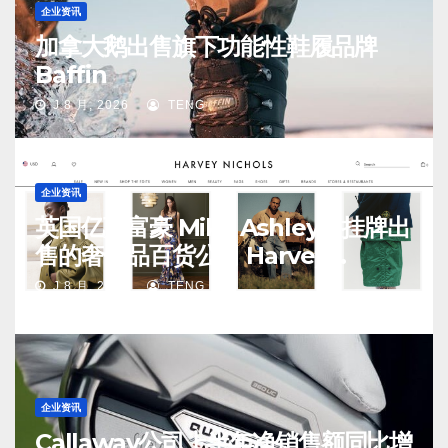
企业资讯
加拿大鹅出售旗下功能性鞋履品牌
Baffin
J 8 月, 2026
TENG
企业资讯
英国亿万富豪 Mike Ashley：挂牌出
售的奢侈品百货公司 Harvey
Nichols 正陷入“死亡螺旋”
J 8 月, 2026
TENG
企业资讯
Callaway公司上半年净销售额同比增