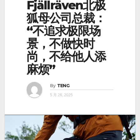
Fjällräven北极
狐母公司总裁：
“不追求极限场
景，不做快时
尚，不给他人添
麻烦”
By
TENG
5 月 26, 2025