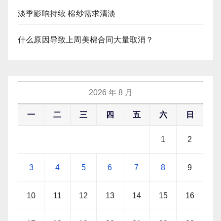
淡季影响持续 棉纱需求清淡
什么原因导致上周美棉合同大量取消？
2026 年 8 月
一
二
三
四
五
六
日
1
2
3
4
5
6
7
8
9
10
11
12
13
14
15
16