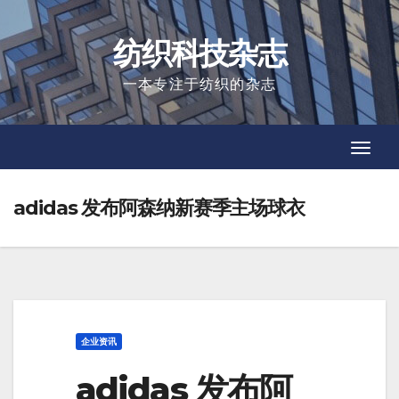
Skip
to
纺织科技杂志
content
一本专注于纺织的杂志
Toggl
Toggl
Navig
Navig
adidas 发布阿森纳新赛季主场球衣
企业资讯
adidas 发布阿