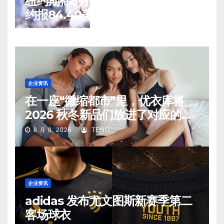
纽约期棉8月7日(周五)收涨12月合
约报84.40美分/磅
8 月 8, 2026
TENG
企业资讯
在一座“微缩都市”里，优衣库将
2026 秋冬新品们放进了对应的生
活场景中
8 月 8, 2026
TENG
企业资讯
adidas 发布尤文图斯新赛季第二
客场球衣