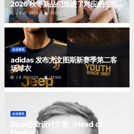
2026 秋冬新品们放进了对应的生活
场景中
J 8 月, 2026
TENG
企业资讯
adidas 发布尤文图斯新赛季第二客
场球衣
J 8 月, 2026
TENG
企业资讯
Boss任命设计主管（Head of
Design）