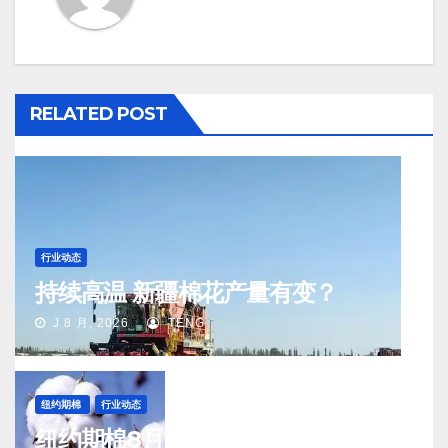
RELATED POST
行业动态
持续高温 新疆棉花产量有变？
J 8 月, 2026
TENG
纽约期棉
行业动态
纽约期棉8月5日(周三)收涨12月合约