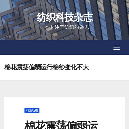
Skip
to
纺织科技杂志
content
一本专注于纺织的杂志
Toggl
Toggl
Navig
Navig
棉花震荡偏弱运行棉纱变化不大
行业动态
棉花震荡偏弱运