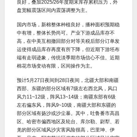
良好，叠加2025/26年度期末库存累积压力，外
盘宽幅震荡区间内震荡调整为主。
国内市场，新棉整体种植良好，播种面积预期稳
中有增，整体长势尚可。产业下游成品库存不
高，在中美互相撤回部分对等关税后部分订单发
运使得成品库存再度有所下降，但近期下游坯布
端有走弱迹象，传统淡季期市场信心不佳。近期
棉花市场变动有限，区间操作为主。
预计5月27日夜间到28日夜间，北疆大部和南疆
西部、东疆的部分区域有7级左右西北风，风口
风力11~12级，阵风13~14级；南疆东部有6级
左右偏东风，阵风9~10级，南疆大部和东疆的
部分区域有扬沙或沙尘暴。其中，吐鲁番市高昌
区、哈密市偏西地区及轮台、库尔勒、尉犁、若
羌的部分区域风沙灾害风险很高，巴里坤、伊