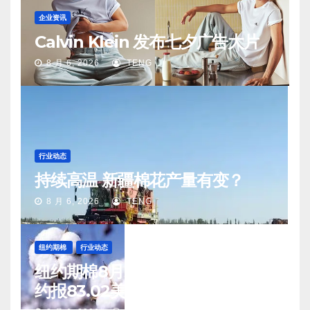
企业资讯
Calvin Klein 发布七夕广告大片
8 月 6, 2026
TENG
行业动态
持续高温 新疆棉花产量有变？
8 月 6, 2026
TENG
纽约期棉
行业动态
纽约期棉8月5日(周三)收涨12月合
约报83.02美分/磅