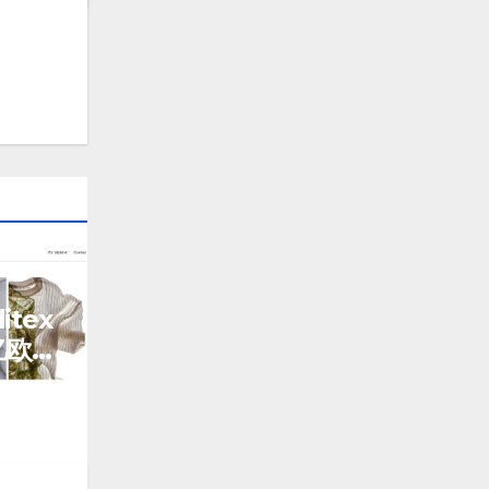
itex
亿欧