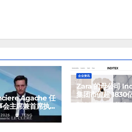
企业资讯
Zara 的母公司 Ind
集团市值超 1830
ciere Agache 任
元，创历史新高
J 8 月, 2026
TENG
事会主席兼首席执
 2026
TENG