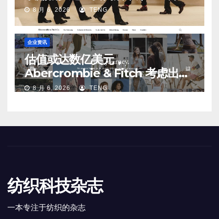
第二、第三店不再有价值
8 月 6, 2026
TENG
企业资讯
估值或达数亿美元，
Abercrombie & Fitch 考虑出售
中国业务部分股权
8 月 6, 2026
TENG
纺织科技杂志
一本专注于纺织的杂志