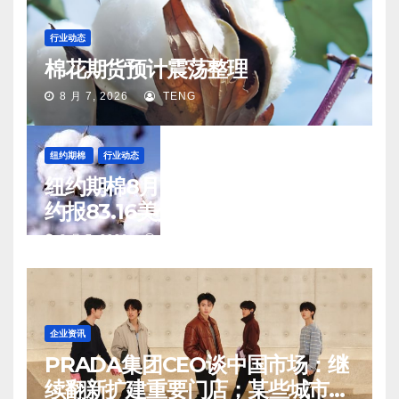
行业动态
棉花期货预计震荡整理
8 月 7, 2026
TENG
纽约期棉
行业动态
纽约期棉8月6日(周四)收涨12月合
约报83.16美分/磅
8 月 7, 2026
TENG
企业资讯
PRADA集团CEO谈中国市场：继
续翻新扩建重要门店；某些城市的