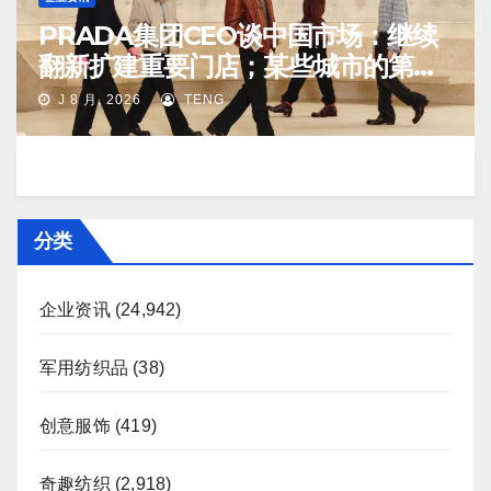
PRADA集团CEO谈中国市场：继续
翻新扩建重要门店；某些城市的第
二、第三店不再有价值
J 8 月, 2026
TENG
分类
企业资讯
(24,942)
军用纺织品
(38)
创意服饰
(419)
奇趣纺织
(2,918)