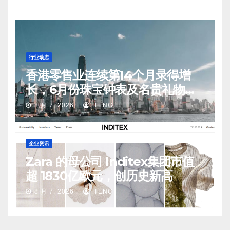
8 月 7, 2026
TENG
行业动态
香港零售业连续第14个月录得增
长，6月份珠宝钟表及名贵礼物销
售同比升20.1%
8 月 7, 2026
TENG
企业资讯
Zara 的母公司 Inditex集团市值
超 1830亿欧元，创历史新高
8 月 7, 2026
TENG