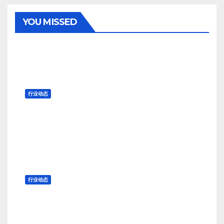
YOU MISSED
行业动态
淡季影响持续 棉纱需求清淡
8 月 7, 2026
TENG
行业动态
什么原因导致上周美棉合同大量取
消？