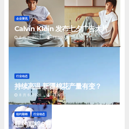
企业资讯
Calvin Klein 发布七夕广告大片
8 月 6, 2026
TENG
行业动态
持续高温 新疆棉花产量有变？
8 月 6, 2026
TENG
纽约期棉
行业动态
纽约期棉8月5日(周三)收涨12月合