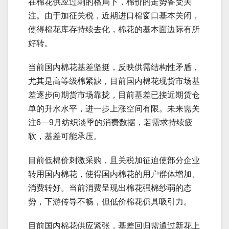
在棉花供应过剩的格局下，棉价的走势备受关
注。由于加征关税，近期进口棉窗口基本关闭，
使得棉花库存持续去化，棉花的基本面边际有所
好转。
当前国内棉花基差坚挺，反映供需结构性矛盾，
尤其是高等级棉紧缺，目前国内棉花现货市场基
差逐步向期货市场靠拢，目前基差已接近期货仓
单的升水水平，进一步上涨空间有限。未来需关
注6—9月纺织淡季的消费数据，若需求持续疲
软，基差可能承压。
目前低棉价刺激采购，且关税加征迫使部分企业
转用国内棉花，使得国内棉花的用户群体增加、
消费转好。当前消费呈现出棉花强棉纱弱的态
势，下游传导不畅，但低价棉花仍具吸引力。
目前国内棉花供应紧张，基差回归需通过新花上