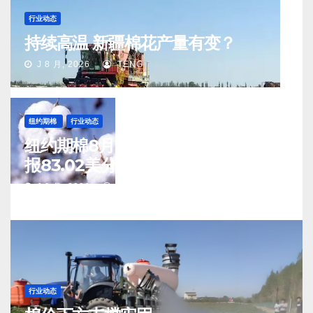
行业动态
持续高温 新疆棉花产量有变？
J 8 月, 2026
TENG
纽约期棉
行业动态
纽约期棉8月5日(周三)收涨12月合约
报83.02美分/磅
J 8 月, 2026
TENG
行业动态