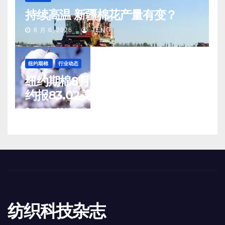
持续高温 新疆棉花产量有变？
8 月 6, 2026
TENG
纽约期棉
行业动态
纽约期棉8月5日(周三)收涨12月合
约报83.02美分/磅
8 月 6, 2026
TENG
纺织科技杂志