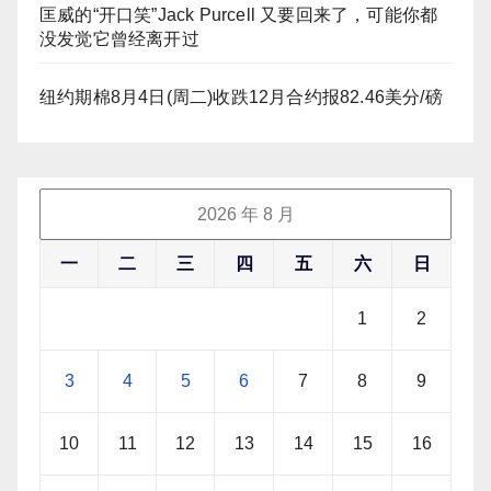
匡威的“开口笑”Jack Purcell 又要回来了，可能你都
没发觉它曾经离开过
纽约期棉8月4日(周二)收跌12月合约报82.46美分/磅
2026 年 8 月
一
二
三
四
五
六
日
1
2
3
4
5
6
7
8
9
10
11
12
13
14
15
16