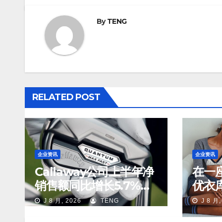
By
TENG
RELATED POST
企业资讯
企业资讯
Callaway公司上半年净
在一
销售额同比增长5.7%至
优衣库
13亿美元
品们
J 8 月, 2026
TENG
J 8 月,
场景