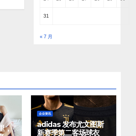
31
« 7 月
企业资讯
adidas 发布尤文图斯
里，
新赛季第二客场球衣