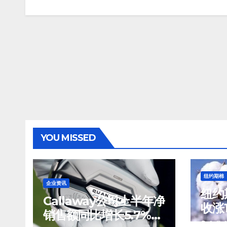
YOU MISSED
纽约期棉
企业资讯
纽约
Callaway公司上半年净
收涨
销售额同比增长5.7%至
美分
8 月 8