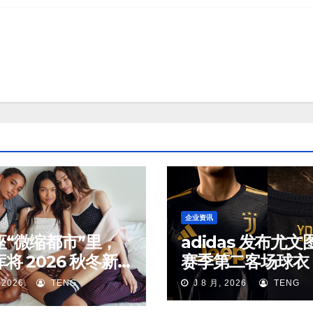
企业资讯
座“微缩都市”里，
adidas 发布尤
将 2026 秋冬新
赛季第二客场球衣
放进了对应的生活
 2026
TENG
J 8 月, 2026
TENG
中