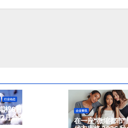
行业动态
期棉8月7日(周五)
企业资讯
12月合约报84.40
在一座“微缩都市”
/磅
, 2026
TENG