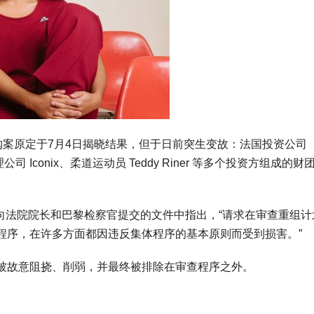
克）的收购案原定于7月4日揭晓结果，但于日前突生变故：法国投资公司
管理公司 Iconix、柔道运动员 Teddy Riner 等多个投资方组成的财
zy 在向法院院长和巴黎检察官提交的文件中指出，“请求在审查重组
程序，在许多方面都因违反集体程序的基本原则而受到损害。”
被故意阻挠、削弱，并最终被排除在审查程序之外。