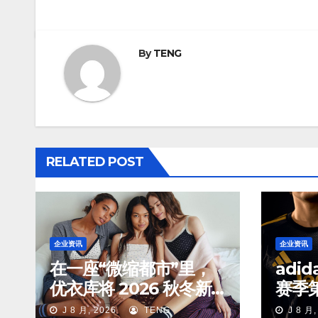
By
TENG
RELATED POST
企业资讯
企业资讯
在一座“微缩都市”里，
adi
优衣库将 2026 秋冬新
赛季
品们放进了对应的生活
J 8 月, 2026
TENG
J 8 月,