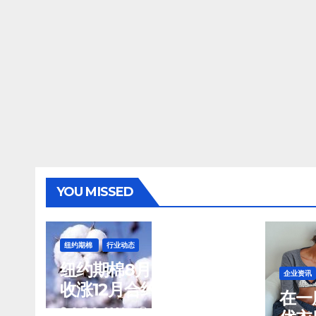
YOU MISSED
纽约期棉
行业动态
纽约期棉8月7日(周五)
企业资讯
收涨12月合约报84.40
在一
美分/磅
8 月 8, 2026
TENG