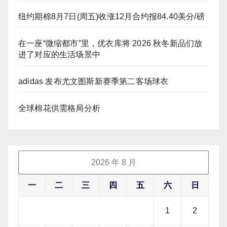
纽约期棉8月7日(周五)收涨12月合约报84.40美分/磅
在一座“微缩都市”里，优衣库将 2026 秋冬新品们放
进了对应的生活场景中
adidas 发布尤文图斯新赛季第二客场球衣
全球棉花供需格局分析
2026 年 8 月
一
二
三
四
五
六
日
1
2