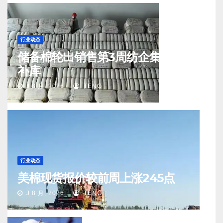
行业动态
储备棉轮出销售第3周纺企集中入场
补库
J 8 月, 2026
TENG
行业动态
美棉现货报价较前周上涨245点
J 8 月, 2026
TENG