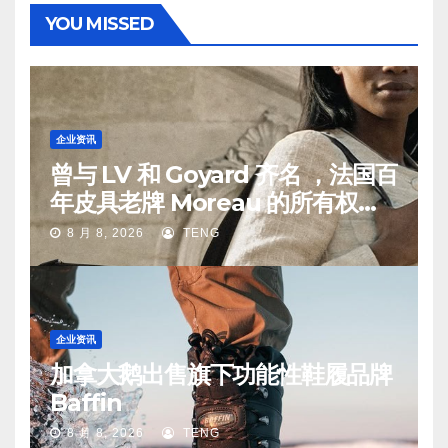
YOU MISSED
企业资讯
曾与 LV 和 Goyard 齐名 ，法国百
年皮具老牌 Moreau 的所有权易
手
8 月 8, 2026
TENG
企业资讯
加拿大鹅出售旗下功能性鞋履品牌
Baffin
8 月 8, 2026
TENG