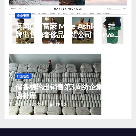
企业资讯
英国亿万富豪 Mike Ashley：挂
牌出售的奢侈品百货公司 Harvey
Nichols 正陷入“死亡螺旋”
8 月 8, 2026
TENG
行业动态
储备棉轮出销售第3周纺企集中入
场补库
8 月 8, 2026
TENG