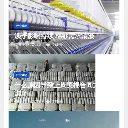
行业动态
淡季影响持续 棉纱需求清淡
8 月 7, 2026
TENG
行业动态
什么原因导致上周美棉合同大量取
消？
8 月 7, 2026
TENG