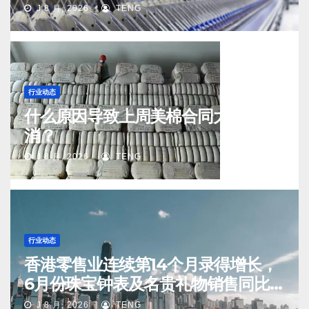
J 8 月, 2026
TENG
行业动态
什么原因导致上周美棉合同大量取
消？
J 8 月, 2026
TENG
行业动态
香港零售业连续第14个月录得增长，
6月份珠宝钟表及名贵礼物销售同比
升20.1%
J 8 月, 2026
TENG