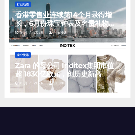
行业动态
香港零售业连续第14个月录得增
长，6月份珠宝钟表及名贵礼物销
售同比升20.1%
8 月 7, 2026
TENG
企业资讯
Zara 的母公司 Inditex集团市值
超 1830亿欧元，创历史新高
8 月 7, 2026
TENG