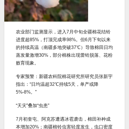
农业部门监测显示，进入7月中旬全疆棉花结铃
进度超85%，打顶完成率98%。但6月下旬以来
的持续高温（南疆多地突破37℃）导致棉田日均
蒸发量激增30%，部分棉株出现蕾铃脱落、花粉
败育现象。
专家预警：新疆农科院棉花研究所研究员张新宇
指出：“日均温超32℃持续5天，单产或降
5%-8%。”
“天灾”叠加“虫患”
7月初奎屯、阿克苏遭遇冰雹袭击，棉田补种成
本增加20%；南疆棉铃虫害轻度发生，虫口密度