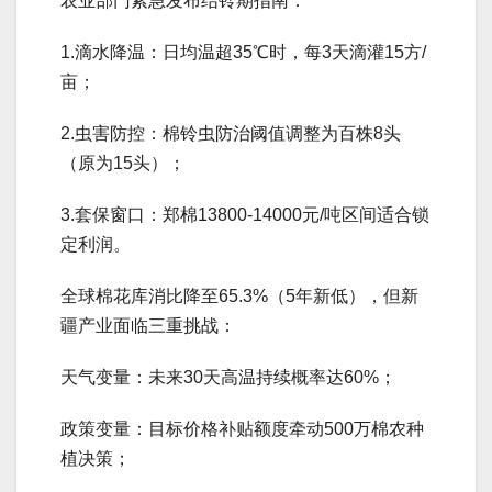
农业部门紧急发布结铃期指南：
1.滴水降温：日均温超35℃时，每3天滴灌15方/
亩；
2.虫害防控：棉铃虫防治阈值调整为百株8头
（原为15头）；
3.套保窗口：郑棉13800-14000元/吨区间适合锁
定利润。
全球棉花库消比降至65.3%（5年新低），但新
疆产业面临三重挑战：
天气变量：未来30天高温持续概率达60%；
政策变量：目标价格补贴额度牵动500万棉农种
植决策；