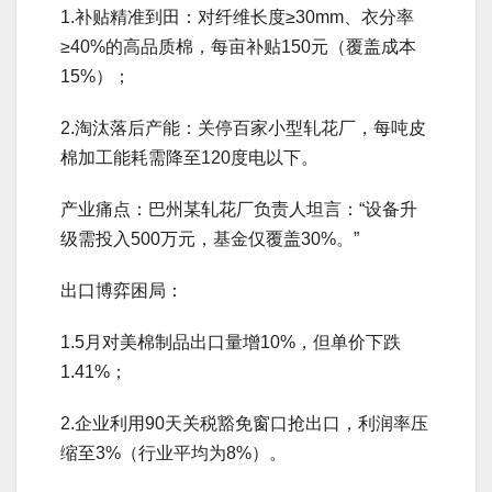
1.补贴精准到田：对纤维长度≥30mm、衣分率
≥40%的高品质棉，每亩补贴150元（覆盖成本
15%）；
2.淘汰落后产能：关停百家小型轧花厂，每吨皮
棉加工能耗需降至120度电以下。
产业痛点：巴州某轧花厂负责人坦言：“设备升
级需投入500万元，基金仅覆盖30%。”
出口博弈困局：
1.5月对美棉制品出口量增10%，但单价下跌
1.41%；
2.企业利用90天关税豁免窗口抢出口，利润率压
缩至3%（行业平均为8%）。