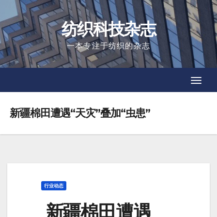
Skip
to
纺织科技杂志
content
一本专注于纺织的杂志
Toggl
Toggl
Navig
Navig
新疆棉田遭遇“天灾”叠加“虫患”
行业动态
新疆棉田遭遇