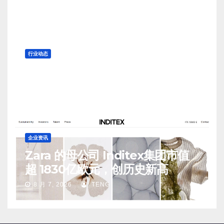
8 月 7, 2026
TENG
行业动态
香港零售业连续第14个月录得增
长，6月份珠宝钟表及名贵礼物销
售同比升20.1%
8 月 7, 2026
TENG
企业资讯
Zara 的母公司 Inditex集团市值
超 1830亿欧元，创历史新高
8 月 7, 2026
TENG