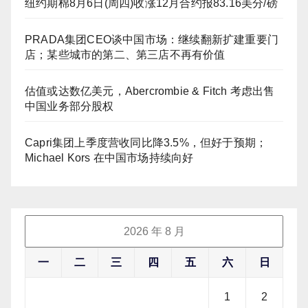
纽约期棉8月6日(周四)收涨12月合约报83.16美分/磅
PRADA集团CEO谈中国市场：继续翻新扩建重要门
店；某些城市的第二、第三店不再有价值
估值或达数亿美元，Abercrombie & Fitch 考虑出售
中国业务部分股权
Capri集团上季度营收同比降3.5%，但好于预期；
Michael Kors 在中国市场持续向好
2026 年 8 月
一
二
三
四
五
六
日
1
2