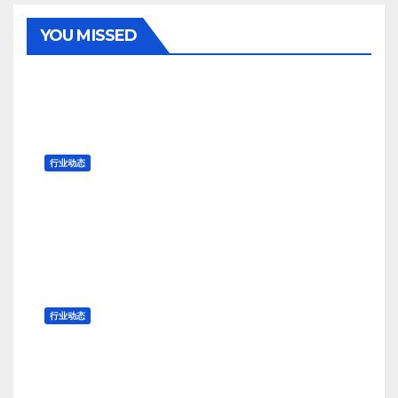
YOU MISSED
行业动态
淡季影响持续 棉纱需求清淡
8 月 7, 2026
TENG
行业动态
什么原因导致上周美棉合同大量取
消？