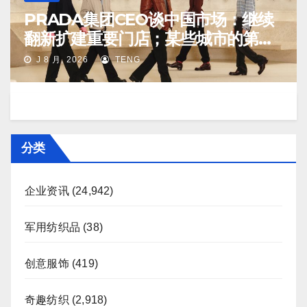
PRADA集团CEO谈中国市场：继续
翻新扩建重要门店；某些城市的第
二、第三店不再有价值
J 8 月, 2026
TENG
分类
企业资讯
(24,942)
军用纺织品
(38)
创意服饰
(419)
奇趣纺织
(2,918)