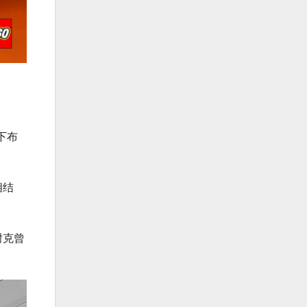
下布
相结
耐克曾