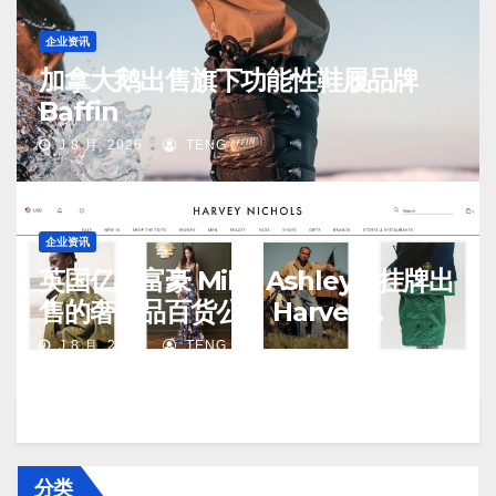
企业资讯
加拿大鹅出售旗下功能性鞋履品牌
Baffin
J 8 月, 2026
TENG
企业资讯
英国亿万富豪 Mike Ashley：挂牌出
售的奢侈品百货公司 Harvey
Nichols 正陷入“死亡螺旋”
J 8 月, 2026
TENG
分类