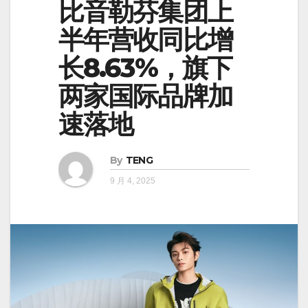
比音勒芬集团上
半年营收同比增
长8.63%，旗下
两家国际品牌加
速落地
By
TENG
9 月 4, 2025