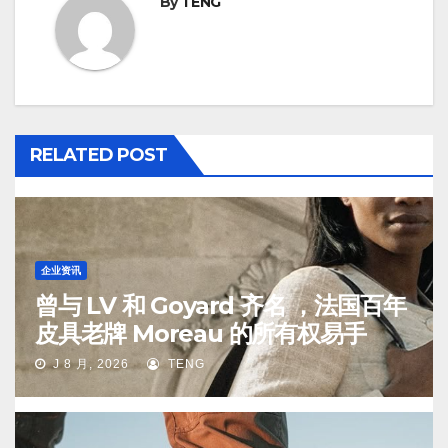
By
TENG
RELATED POST
企业资讯
曾与 LV 和 Goyard 齐名 ，法国百年
皮具老牌 Moreau 的所有权易手
J 8 月, 2026
TENG