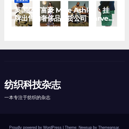
企业资讯
英国亿万富豪 Mike Ashley：挂
牌出售的奢侈品百货公司 Harvey
Nichols 正陷入“死亡螺旋”
8 月 8, 2026
TENG
纺织科技杂志
一本专注于纺织的杂志
Proudly powered by WordPress
|
Theme: Newsup by
Themeansar
.