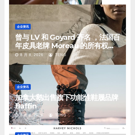
企业资讯
曾与 LV 和 Goyard 齐名 ，法国百
年皮具老牌 Moreau 的所有权易
手
8 月 8, 2026
TENG
企业资讯
加拿大鹅出售旗下功能性鞋履品牌
Baffin
8 月 8, 2026
TENG