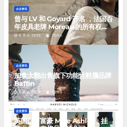
企业资讯
曾与 LV 和 Goyard 齐名 ，法国百
年皮具老牌 Moreau 的所有权易
手
8 月 8, 2026
TENG
企业资讯
加拿大鹅出售旗下功能性鞋履品牌
Baffin
8 月 8, 2026
TENG
企业资讯
英国亿万富豪 Mike Ashley：挂