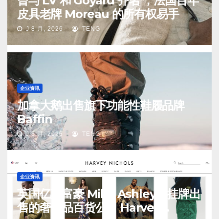
曾与 LV 和 Goyard 齐名 ，法国百年
皮具老牌 Moreau 的所有权易手
J 8 月, 2026
TENG
企业资讯
加拿大鹅出售旗下功能性鞋履品牌
Baffin
J 8 月, 2026
TENG
企业资讯
英国亿万富豪 Mike Ashley：挂牌出
售的奢侈品百货公司 Harvey