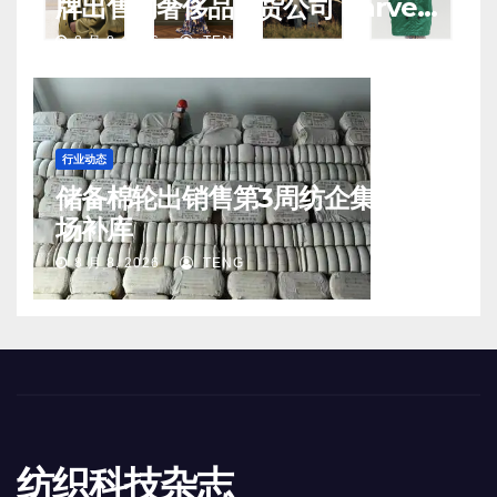
牌出售的奢侈品百货公司 Harvey
Nichols 正陷入“死亡螺旋”
8 月 8, 2026
TENG
行业动态
储备棉轮出销售第3周纺企集中入
场补库
8 月 8, 2026
TENG
纺织科技杂志