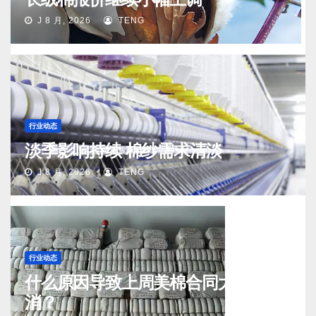
J 8 月, 2026
TENG
行业动态
淡季影响持续 棉纱需求清淡
J 8 月, 2026
TENG
行业动态
什么原因导致上周美棉合同大量取
消？