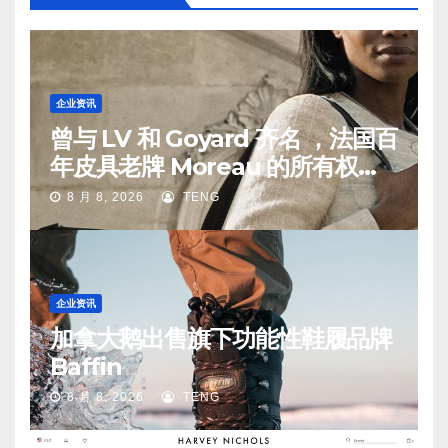
企业资讯
曾与 LV 和 Goyard 齐名 ，法国百
年皮具老牌 Moreau 的所有权易
手
8 月 8, 2026
TENG
企业资讯
加拿大鹅出售旗下功能性鞋履品牌
Baffin
8 月 8, 2026
TENG