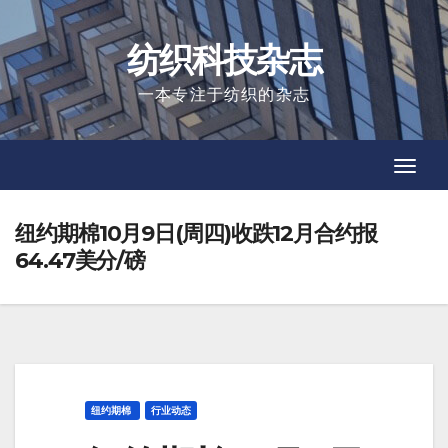
Skip
to
纺织科技杂志
content
一本专注于纺织的杂志
Toggl
Toggl
Navig
Navig
纽约期棉10月9日(周四)收跌12月合约报
64.47美分/磅
纽约期棉
行业动态