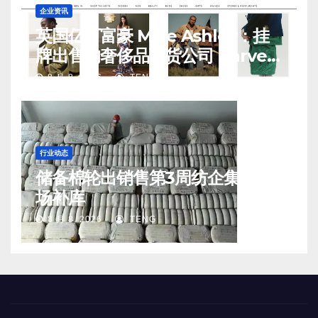
企业资讯
英国亿万富豪 Mike Ashley：挂
牌出售的奢侈品百货公司 Harvey
Nichols 正陷入“死亡螺旋”
8 月 8, 2026
TENG
行业动态
储备棉轮出销售第3周纺企集中入
场补库
8 月 8, 2026
TENG