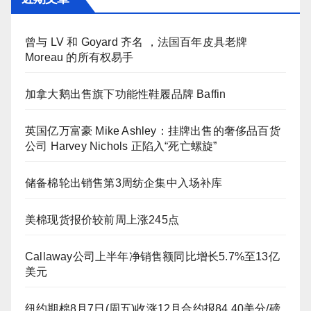
曾与 LV 和 Goyard 齐名 ，法国百年皮具老牌
Moreau 的所有权易手
加拿大鹅出售旗下功能性鞋履品牌 Baffin
英国亿万富豪 Mike Ashley：挂牌出售的奢侈品百货
公司 Harvey Nichols 正陷入“死亡螺旋”
储备棉轮出销售第3周纺企集中入场补库
美棉现货报价较前周上涨245点
Callaway公司上半年净销售额同比增长5.7%至13亿
美元
纽约期棉8月7日(周五)收涨12月合约报84.40美分/磅