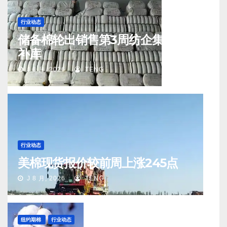
行业动态
储备棉轮出销售第3周纺企集中入场
补库
J 8 月, 2026
TENG
行业动态
美棉现货报价较前周上涨245点
J 8 月, 2026
TENG
纽约期棉
行业动态