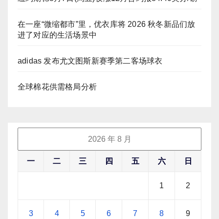
在一座“微缩都市”里，优衣库将 2026 秋冬新品们放
进了对应的生活场景中
adidas 发布尤文图斯新赛季第二客场球衣
全球棉花供需格局分析
2026 年 8 月
一
二
三
四
五
六
日
1
2
3
4
5
6
7
8
9